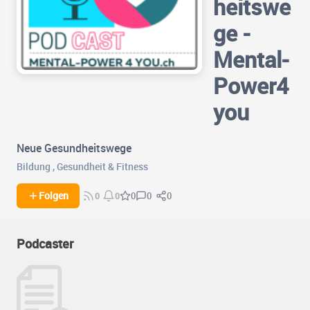
heitswe
ge -
Mental-
Power4
you
Neue Gesundheitswege
Bildung
,
Gesundheit & Fitness
0
0
Folgen
0
0
0
Podcaster