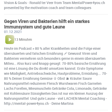
Vision & Goals - Ronald ter Veer from Team MentalPower4you.ch
presented by the motivation coach and team colleagues
Gegen Viren und Bakterien hilft ein starkes
Immunsystem und gute Laune
01.12.2021
13 Minuten
Heute im Podcast > 80 % aller Krankheiten sind die Folge einer
übersäuerten und falschen Ernährung ️‍🩹 Gewusst Viren und
Bakterien vermehren sich besonders gerne in einem übersäuerten
Milieu… Also kurz und knapp gesagt: 70-80% basische Ernährung
ist eine Lösung die Du direkt umsetzen kannst. Erste Symptome
wie Müdigkeit, Antriebsschwäche, Hautprobleme, Ermüdung…. 70-
80 % Deiner Ernährung Gemüse 🫑 Obst 🫐 Kräuter Saure
Nahrungsmittel reduzieren Fleisch Wurstwaren Fisch Garnelen
Lachs Forellen, Miesmuscheln Getränke Cola, Limonade, Getränke
mit Kohlensäure Süssigkeiten Das ist nur ein kleiner Auszug der
Nahrungsmittel ️ Und gute Laune - viel LACHEN Mental Coaching -
http://mental-power4you.ch - Deine Martina