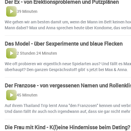
Der Ex - von Erektionsproblemen und Putzplänen
39 Minuten
Wie gehen wir am besten damit um, wenn der Mann im Bett keinen hoc
Mann dabei? Max und Anna sprechen heute über Kondome, das verlo
Das Model - über Sexperimente und blaue Flecken
2 Stunden 24 Minuten
Wie oft probieren wir eigentlich neue Spielarten aus? Und fällt es Ma
überhaupt? Den ganzen Gesprächsstoff gibt´s jetzt bei Max & Anna.
Der Franzose - von vergessenen Namen und Rollenkl
45 Minuten
Auf ihrem Thailand Trip lernt Anna "den Franzosen" kennen und verbri
Und dann fällt ihr auch noch irgendwann auf, dass sie gar nicht mehr 
Die Frau mit Kind - K(l)eine Hindernisse beim Dating?