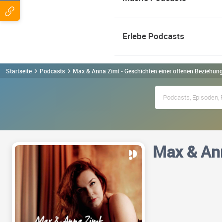
Erlebe Podcasts
Startseite
Podcasts
Max & Anna Zimt - Geschichten einer offenen Beziehun
Max & Ann