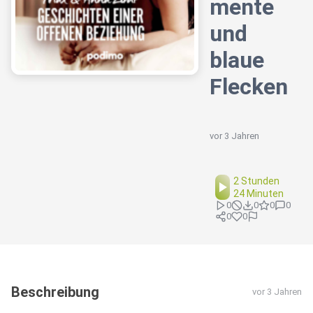
mente
und
blaue
Flecken
vor 3 Jahren
2 Stunden
24 Minuten
0
0
0
0
0
0
Beschreibung
vor 3 Jahren