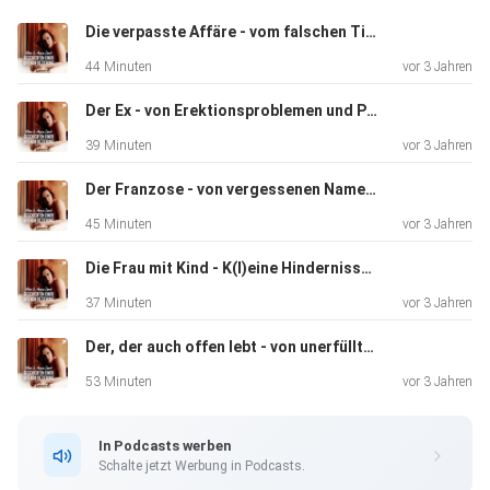
Die verpasste Affäre - vom falschen Timing und der Sexliste
44 Minuten
vor 3 Jahren
Der Ex - von Erektionsproblemen und Putzplänen
39 Minuten
vor 3 Jahren
Der Franzose - von vergessenen Namen und Rollenklischees
45 Minuten
vor 3 Jahren
Die Frau mit Kind - K(l)eine Hindernisse beim Dating?
37 Minuten
vor 3 Jahren
Der, der auch offen lebt - von unerfülltem Sexleben und großen Kompromissen
53 Minuten
vor 3 Jahren
In Podcasts werben
Schalte jetzt Werbung in Podcasts.