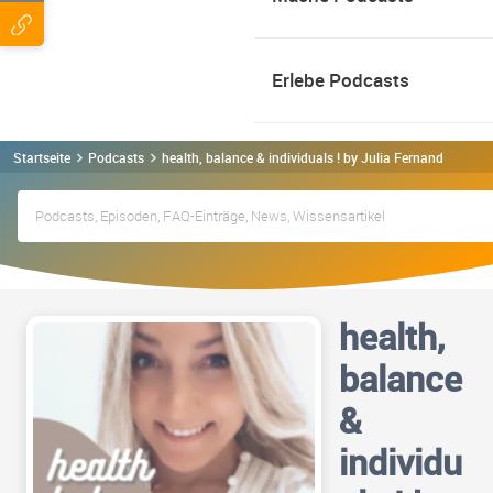
Erlebe Podcasts
Startseite
Podcasts
health, balance & individuals ! by Julia Fernandez Podc
health,
balance
&
individu