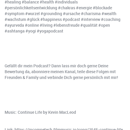
#healing #balance #health #individuals
#persönlichkeitsentwicklung #chakras #energie #blockade
#symptom #wurzel #grounding #ursache #charisma #wealth
#wachstum #glück #happiness #podcast #interview #coaching
#ayurveda #online #living #lebensfreude #qualität #open
#ashtanga #yogi #yogapodcast
Gefällt dir mein Podcast? Dann lass mir doch gerne Deine
Bewertung da, abonniere meinen Kanal, teile diese Folgen mit
Freunden & Family und verbinde Dich gerne persönlich mit mir!
Music: Continue Life by Kevin MacLeod
Link: https://incompetech.filmmusic.io/song/3545-continue-life