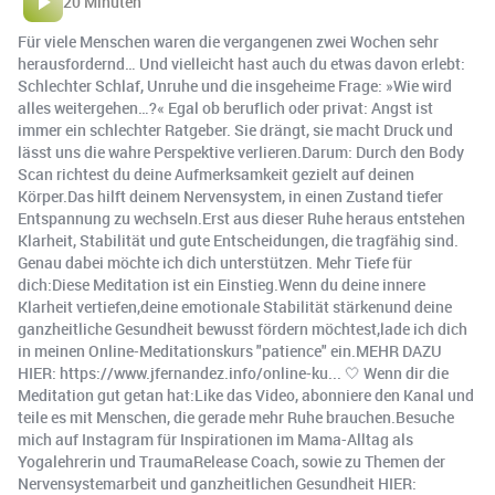
20 Minuten
Für viele Menschen waren die vergangenen zwei Wochen sehr
herausfordernd… Und vielleicht hast auch du etwas davon erlebt:
Schlechter Schlaf, Unruhe und die insgeheime Frage: »Wie wird
alles weitergehen…?« Egal ob beruflich oder privat: Angst ist
immer ein schlechter Ratgeber. Sie drängt, sie macht Druck und
lässt uns die wahre Perspektive verlieren.Darum: Durch den Body
Scan richtest du deine Aufmerksamkeit gezielt auf deinen
Körper.Das hilft deinem Nervensystem, in einen Zustand tiefer
Entspannung zu wechseln.Erst aus dieser Ruhe heraus entstehen
Klarheit, Stabilität und gute Entscheidungen, die tragfähig sind.
Genau dabei möchte ich dich unterstützen. Mehr Tiefe für
dich:Diese Meditation ist ein Einstieg.Wenn du deine innere
Klarheit vertiefen,deine emotionale Stabilität stärkenund deine
ganzheitliche Gesundheit bewusst fördern möchtest,lade ich dich
in meinen Online-Meditationskurs "patience" ein.MEHR DAZU
HIER: https://www.jfernandez.info/online-ku... 🤍 Wenn dir die
Meditation gut getan hat:Like das Video, abonniere den Kanal und
teile es mit Menschen, die gerade mehr Ruhe brauchen.Besuche
mich auf Instagram für Inspirationen im Mama-Alltag als
Yogalehrerin und TraumaRelease Coach, sowie zu Themen der
Nervensystemarbeit und ganzheitlichen Gesundheit HIER: