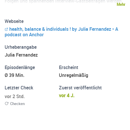
Folgen und spannenden Interview-Gastbeiträgen werden.
Mehr
Ein virtuelles Gesundheitszentrum, bei dem Du Dir genau
das rauspicken kannst, was Dir gerade hilft und Dich
Webseite
inspiriert. Ich bin selbständiger Coach und begleite
health, balance & individuals ! by Julia Fernandez • A
Menschen zurück zu mehr Lebensqualität, wichtiges
podcast on Anchor
Augenmerk lege ich auf den Aspekt der natürlichen
Hormonbalance. Schön, dass es dich gibt! Julia
Urheberangabe
Julia Fernandez
Episodenlänge
Erscheint
Ø 39 Min.
Unregelmäßig
Letzter Check
Zuerst veröffentlicht
vor 4 J.
vor 2 Std.
Checken