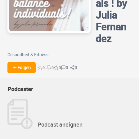
als ! by
Julia
Fernan
dez
Gesundheit & Fitness
0
0
Folgen
0
0
0
Podcaster
Podcast aneignen