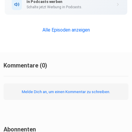
In Podcasts werben
Yogalehrerin
Schalte jetzt Werbung in Podcasts.
und TraumaRelease Coach, sowie zu Themen der
Nervensystemarbeit
und ganzheitlichen Gesundheit HIER:
Alle Episoden anzeigen
/ julia.fernandez_yoga
Kommentare (0)
Melde Dich an, um einen Kommentar zu schreiben.
Abonnenten