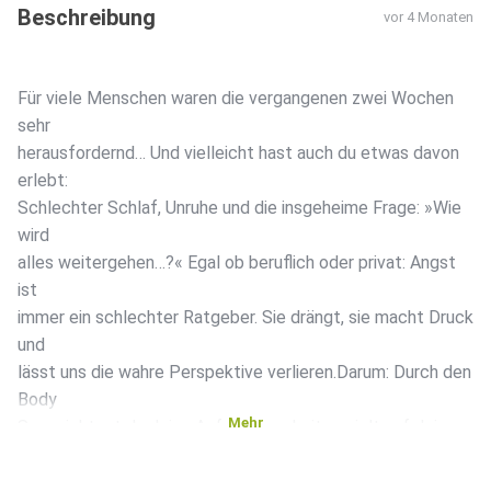
Beschreibung
vor 4 Monaten
Für viele Menschen waren die vergangenen zwei Wochen
sehr
herausfordernd… Und vielleicht hast auch du etwas davon
erlebt:
Schlechter Schlaf, Unruhe und die insgeheime Frage: »Wie
wird
alles weitergehen…?« Egal ob beruflich oder privat: Angst
ist
immer ein schlechter Ratgeber. Sie drängt, sie macht Druck
und
lässt uns die wahre Perspektive verlieren.Darum: Durch den
Body
Mehr
Scan richtest du deine Aufmerksamkeit gezielt auf deinen
Körper.Das hilft deinem Nervensystem, in einen Zustand
tiefer