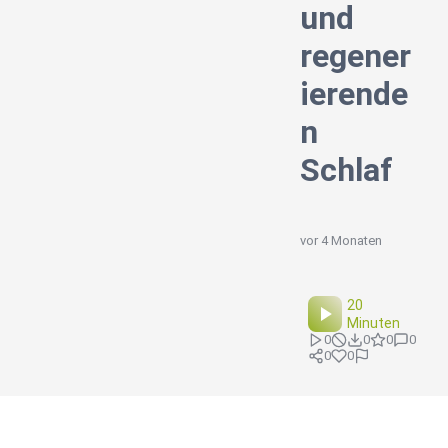
und
regener
ierende
n
Schlaf
vor 4 Monaten
20
Minuten
0
0
0
0
0
0