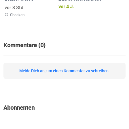
ohne seine Inhaberin trägt ▪ Delegieren und ersetzbar
vor 4 J.
vor 3 Std.
werden - als Stärke, nicht als Kontrollverlust ▪
Checken
Nachfolgefähigkeit als Qualitätsmerkmal eines fertig
gebauten Unternehmens ▪ Vermögen aufbauen, das bleibt
- statt eines gut bezahlten Jobs Du bist nicht der
Flaschenhals. Du bist die Eigentümerin. Für
Kommentare (0)
Unternehmerinnen, die ihr Unternehmen nicht nur führen,
sondern besitzen wollen.
Melde Dich an, um einen Kommentar zu schreiben.
Abonnenten