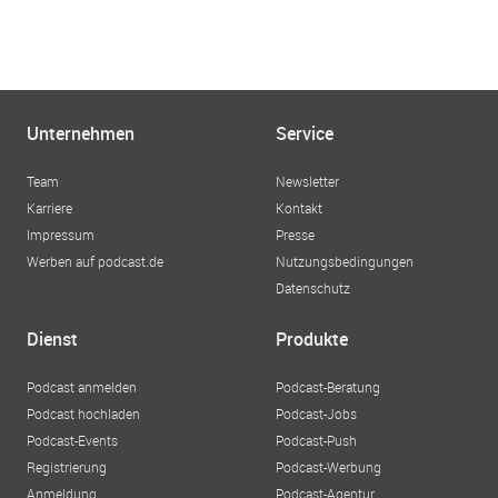
Unternehmen
Service
Team
Newsletter
Karriere
Kontakt
Impressum
Presse
Werben auf podcast.de
Nutzungsbedingungen
Datenschutz
Dienst
Produkte
Podcast anmelden
Podcast-Beratung
Podcast hochladen
Podcast-Jobs
Podcast-Events
Podcast-Push
Registrierung
Podcast-Werbung
Anmeldung
Podcast-Agentur