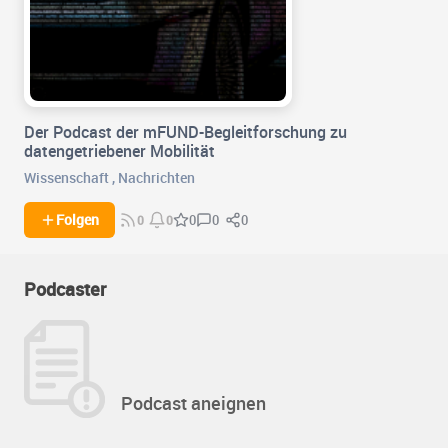
Der Podcast der mFUND-Begleitforschung zu
datengetriebener Mobilität
Wissenschaft
,
Nachrichten
0
0
Folgen
0
0
0
Podcaster
Podcast aneignen