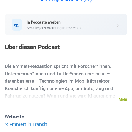
In Podcasts werben
Schalte jetzt Werbung in Podcasts.
Über diesen Podcast
Die Emmett-Redaktion spricht mit Forscher*innen,
Unternehmer*innen und Tüftler*innen über neue –
datenbasierte – Technologien im Mobilitätssektor:
Brauche ich künftig nur eine App, um Auto, Zug und
Fahrrad zu nutzen? Wann und wie wird KI autonome
Mehr
Fahrzeuge durch Deutschlands Straßen lenken? Werden
Daten den Lieferdiensten dabei helfen, meine Pakete
Webseite
künftig dann zu liefern, wenn ich auch zu Hause bin?
Emmett in Transit
Warum fliegen Drohnen neuerdings Teile des 38.500