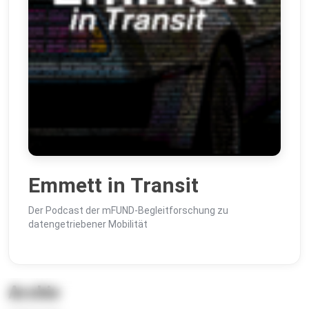
Emmett in Transit
Der Podcast der mFUND-Begleitforschung zu
datengetriebener Mobilität
Archiv