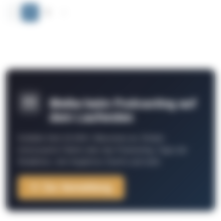
‹
1
2
›
Bleibe beim Podcasting auf
dem Laufenden
Schließe Dich 26.000+ Menschen an. Erhalte
interessante Fakten über das Podcasting, Tipps der
Redaktion, Job-Angebote, Events und mehr.
Zur Anmeldung