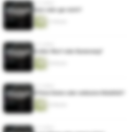
vor 4 Jahren
Ganz oder gar nicht?
31 Minuten
vor 4 Jahren
Großer Wurf oder Bumerang?
36 Minuten
vor 4 Jahren
Offene Daten oder exklusive Mobilität?
33 Minuten
vor 4 Jahren