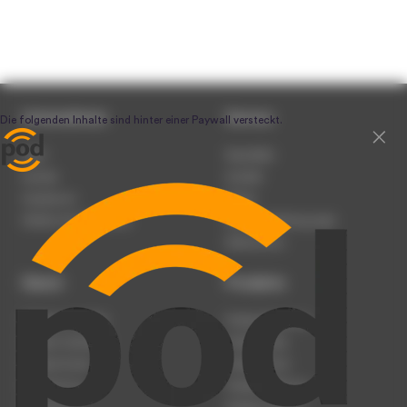
Unternehmen
Service
Team
Newsletter
Karriere
Kontakt
Impressum
Presse
Werben auf podcast.de
Nutzungsbedingungen
Datenschutz
Dienst
Produkte
Podcast anmelden
Podcast-Beratung
Podcast hochladen
Podcast-Jobs
Podcast-Events
Podcast-Push
Registrierung
Podcast-Werbung