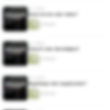
vor 3 Jahren
Daten horten oder teilen?
43 Minuten
vor 3 Jahren
Zukunft oder Abstellgleis?
37 Minuten
vor 4 Jahren
Abgehängt oder angebunden?
29 Minuten