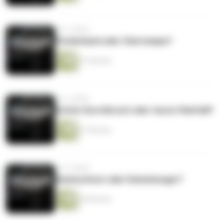
vor 3 Jahren
Förderband oder Startrampe?
37 Minuten
vor 3 Jahren
Echter Durchbruch oder teurer Reinfall?
37 Minuten
vor 3 Jahren
Datenschutz oder Datenhunger?
38 Minuten