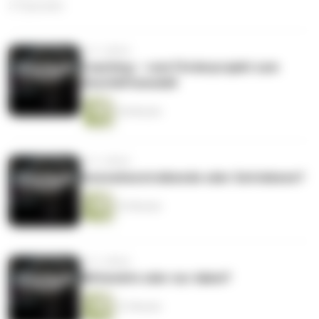
27 Episoden
vor 2 Jahren
Coaching – vom Förderprojekt zum
Geschäftsmodell
36 Minuten
vor 2 Jahren
Innovationstreibende oder Getriebene?
33 Minuten
vor 3 Jahren
Mittendrin oder nur dabei?
41 Minuten