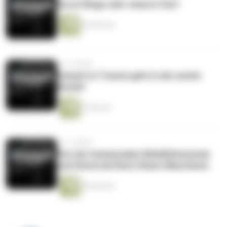
Kurze Wege oder smarte City?
36 Minuten
vor 4 Jahren
Emmett in Transit geht in die zweite
Runde!
2 Minuten
vor 4 Jahren
Von der kommunalen Mobilitätswende
und Universal-Renn-Reise-Maschinen
28 Minuten