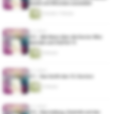
Queek und Whovians assemble!
2 Stunden 17 Minuten
vor 3 Jahren
012 - Alle News über die Doctor Who
Specials und Staffel 14
18 Minuten
vor 3 Jahren
011 - Das Outfit des 15. Doctors
13 Minuten
vor 3 Jahren
010 - Klarstellung, Statistik und das