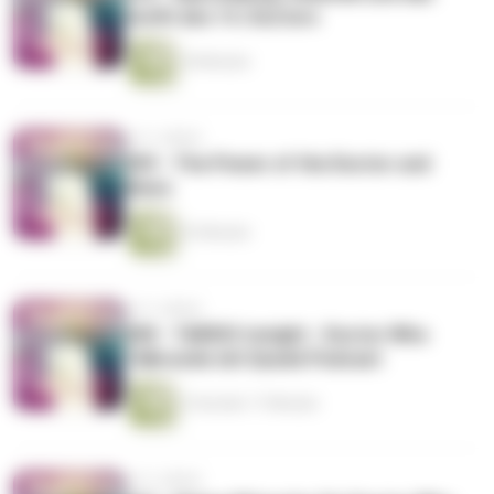
Outfit des 14. Doctors
18 Minuten
vor 3 Jahren
009 - The Power of the Doctor und
News
33 Minuten
vor 3 Jahren
008 - TARIDS tonight - Doctor Who
Talkrunde mit Queek Podcast
2 Stunden 17 Minuten
vor 3 Jahren