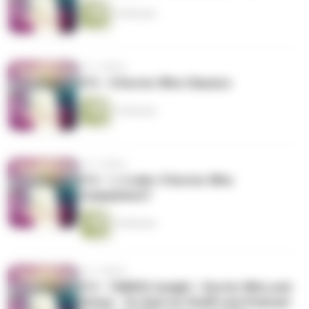
10 Minuten
vor 2 Jahren
015 - 3 Doctor Who Classics
15 Minuten
vor 2 Jahren
014 - 1, 2 oder 3 Doctor Who
Companions?
18 Minuten
vor 3 Jahren
013 - TARDIS tonight - Doctor Who und
Disney - Zu Gast ist Steffi vom Podcast