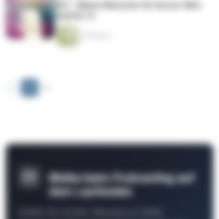
007 - Meine Wünsche für Doctor Who
Staffel 14
33 Minuten
‹
1
2
›
Bleibe beim Podcasting auf
dem Laufenden
Schließe Dich 26.000+ Menschen an. Erhalte