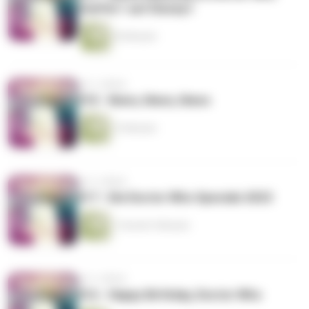
Staffel 1 auf Disney+
30 Minuten
vor 2 Jahren
018 - News, News, News
15 Minuten
vor 2 Jahren
017 - Die Doctor Who Specials 2023
1 Stunde 5 Minuten
vor 2 Jahren
016 - Happy Birthday, Doctor Who