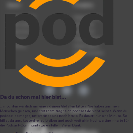
Dienst
Produkte
Podcast anmelden
Podcast-Beratung
Podcast hochladen
Podcast-Jobs
Podcast-Events
Podcast-Push
Registrierung
Podcast-Werbung
Anmeldung
Podcast-Agentur
Podcast-Produktion
podcast.de ~ 2004-2026