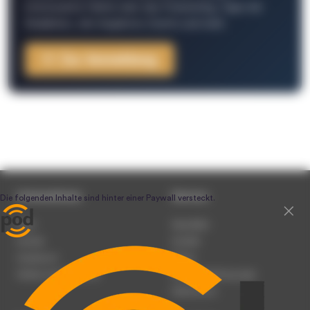
interessante Fakten über das Podcasting, Tipps der
Redaktion, Job-Angebote, Events und mehr.
Zur Anmeldung
Unternehmen
Service
Team
Newsletter
Karriere
Kontakt
Impressum
Presse
Werben auf podcast.de
Nutzungsbedingungen
Datenschutz