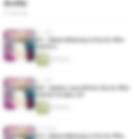
Archiv
21 Episoden
vor 1 Jahr
021 - Meine Meinung zu Doctor Who
Staffel 2
49 Minuten
vor 1 Jahr
020 - Update, neue Writer, Doctor Who
Staffel 2 & Spin-off
22 Minuten
vor 2 Jahren
019 - Meine Meinung zu Doctor Who