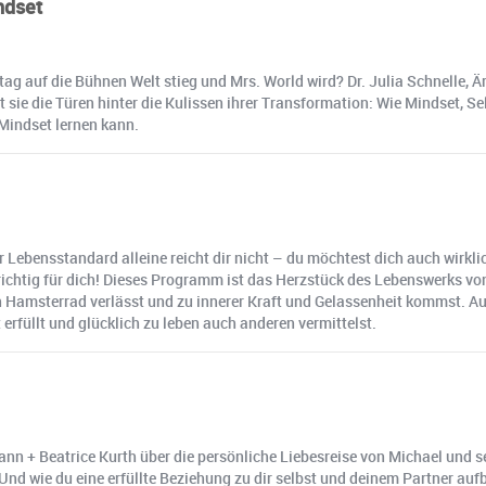
ndset
g auf die Bühnen Welt stieg und Mrs. World wird? Dr. Julia Schnelle, Är
 sie die Türen hinter die Kulissen ihrer Transformation: Wie Mindset, 
Mindset lernen kann.
Lebensstandard alleine reicht dir nicht – du möchtest dich auch wirklich
ichtig für dich! Dieses Programm ist das Herzstück des Lebenswerks vo
in Hamsterrad verlässt und zu innerer Kraft und Gelassenheit kommst. Au
 erfüllt und glücklich zu leben auch anderen vermittelst.
nn + Beatrice Kurth über die persönliche Liebesreise von Michael und se
Und wie du eine erfüllte Beziehung zu dir selbst und deinem Partner auf