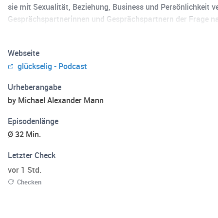
sie mit Sexualität, Beziehung, Business und Persönlichkeit v
Gesprächspartnerinnen und Gesprächspartnern der Frage na
beim Zuhören. Erfahre mehr zu mir und meinen Angeboten a
Webseite
glückselig - Podcast
Urheberangabe
by Michael Alexander Mann
Episodenlänge
Ø 32 Min.
Letzter Check
vor 1 Std.
Checken