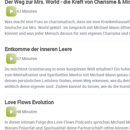
Der Weg zur Mrs. World - die Kraft von Charisma & Mi
43 Minuten
Was macht eine Frau so charismatisch, dass sie vom Krankenhausallta
Deutsche zur Mrs. World gekürt. Im Gespräch mit Michael Mann öffnet
können und was jeder Mensch daraus für sein eigenes Charisma und 
Entkomme der inneren Leere
57 Minuten
Du möchtest Orientierung in einer komplexen Welt erhalten? Ein hoher 
zum Mentaltrainer und Spirituellen Mentor mit Michael Mann genau r
deinen persönlichen Leitstern finden, einen Weg erkennen, wie du de
wirklich deine eigenen sind. Zudem kannst du lernen, wie du die Kunst
Love Flows Evolution
48 Minuten
In dieser intimen Folge des Love Flows Podcasts sprechen Michael Ma
Warum Polarität und Spiritualität deine Partnerschaft retten können 