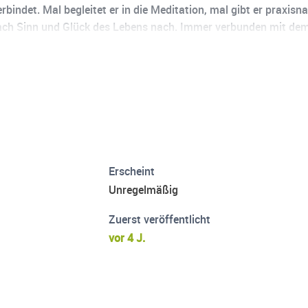
erbindet. Mal begleitet er in die Meditation, mal gibt er praxi
ch Sinn und Glück des Lebens nach. Immer verbunden mit dem 
uf meiner Website (https://michael-mann.com/)
Erscheint
Unregelmäßig
Zuerst veröffentlicht
vor 4 J.