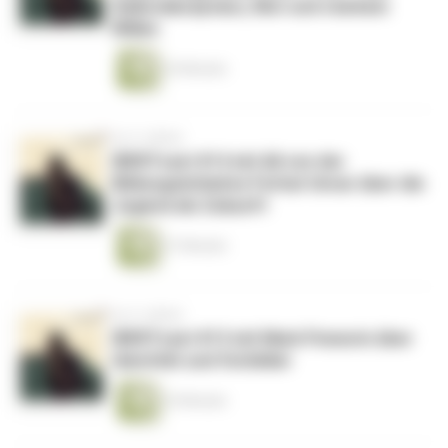
Selbstakzeptanz, Mut und starkem
Willen
24 Minuten
vor 4 Jahren
WERTcast #14 mit Ali von der
Bildungsinitiative Ferhat Unvar über die
Jugend als Zukunft
27 Minuten
vor 4 Jahren
WERTcast #13 mit Mark Pomorin über
Identität und Vorbilder
25 Minuten