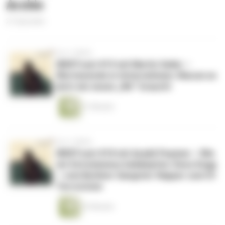
Archiv
21 Episoden
vor 3 Jahren
WERTcast #19 mit Martin Seiler –
Wertewende in Unternehmen: Warum es
jetzt ein neues „Wir“ braucht
21 Minuten
vor 3 Jahren
WERTcast #18 mit Azadê Peşmen – Wie
wir Extremismus bekämpfen: Deso Dogg
– vom Berliner Gangster-Rapper zum IS-
Terroristen
33 Minuten