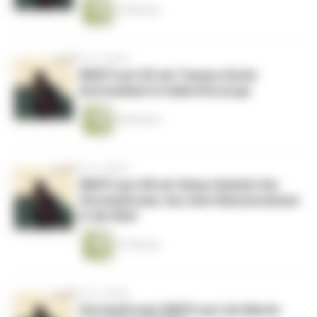
24 Minuten
vor 5 Jahren
WERTcast #9 mit Tamara Güclü:
Achtsamkeit & Selbstfürsorge
28 Minuten
vor 5 Jahren
WERTcast #8 mit Shano Rashid: Der
GermanDream: Aus dem Klassenzimmer
in die Welt
27 Minuten
vor 5 Jahren
GermanDream WERTcast mit Martin