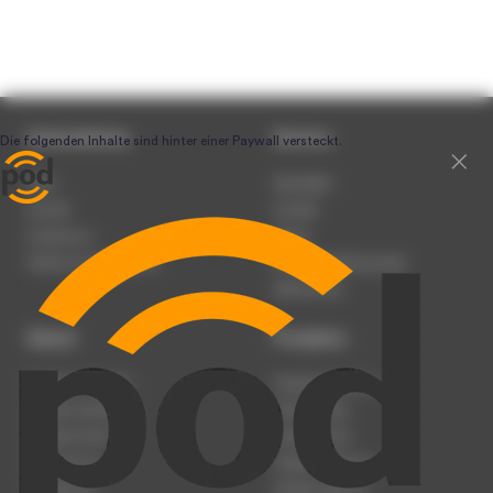
Unternehmen
Service
Team
Newsletter
Karriere
Kontakt
Impressum
Presse
Werben auf podcast.de
Nutzungsbedingungen
Datenschutz
Dienst
Produkte
Podcast anmelden
Podcast-Beratung
Podcast hochladen
Podcast-Jobs
Podcast-Events
Podcast-Push
Registrierung
Podcast-Werbung
Anmeldung
Podcast-Agentur