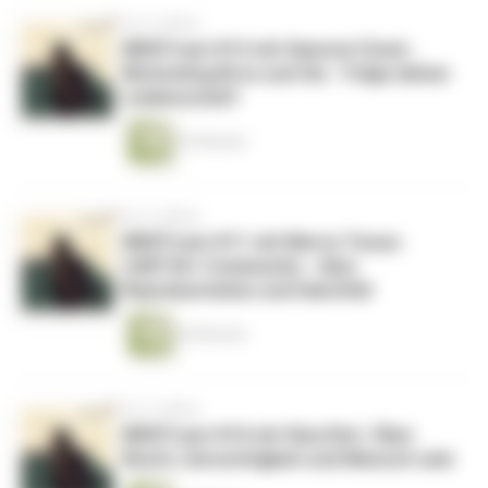
vor 5 Jahren
WERTcast #12 mit Sannssi Cissé.:
Motivating Bros und Sis - Folge deiner
Leidenschaft
24 Minuten
vor 5 Jahren
WERTcast #11 mit Merve Tosun:
LGBTQI+ Community - über
Repräsentation und Identität
26 Minuten
vor 5 Jahren
WERTcast #10 mit Sina Dörr: Über
Recht, Gerechtigkeit und Mensch sein