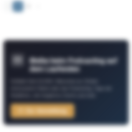
‹
1
2
›
Bleibe beim Podcasting auf
dem Laufenden
Schließe Dich 26.000+ Menschen an. Erhalte
interessante Fakten über das Podcasting, Tipps der
Redaktion, Job-Angebote, Events und mehr.
Zur Anmeldung