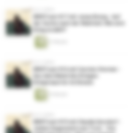
vor 4 Jahren
WERTcast #17 mit Jonas Breng - Auf
der Suche nach der Wahrheit: Wie wird
Krieg erzählt?
31 Minuten
vor 4 Jahren
WERTcast #16 mit Carsten Stormer -
Aus dem Nebel des Krieges:
Kriegsreporter im Einsatz
33 Minuten
vor 4 Jahren
WERTcast #15 mit Claudia Gersdorf -
Jedem Gegenwind zum Trotz - Von