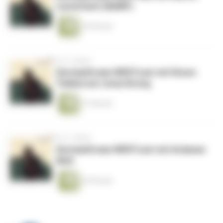
Lauterbach (BAMF)
25 Minuten
vor 5 Jahren
GermanDream WERTcast mit Düzen
Tekkal und Jonas Breng
31 Minuten
vor 5 Jahren
GermanDream WERTcast mit Ardawan
Abdi
26 Minuten