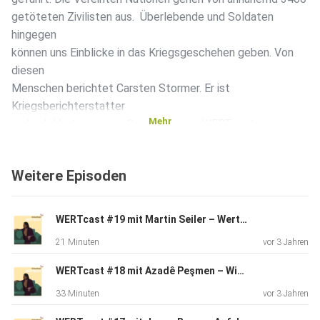
getöteten Zivilisten aus. Überlebende und Soldaten
hingegen
können uns Einblicke in das Kriegsgeschehen geben. Von
diesen
Menschen berichtet Carsten Stormer. Er ist
Kriegsberichterstatter
Mehr
und schildert im neuen GermanDream-WERTcast seine
Arbeit.
Weitere Episoden
WERTcast #19 mit Martin Seiler – Wertewende in Unternehmen: Warum es jetzt ein neues „Wir“ braucht
21 Minuten
vor 3 Jahren
Er ist einer der wenigen deutschen Journalist:innen, die
immer
WERTcast #18 mit Azadê Peşmen – Wie wir Extremismus bekämpfen: Deso Dogg – vom Berliner Gangster-Rapper zum IS-Terroristen
wieder nach Syrien und in den Irak reisen, um die Lage vor
33 Minuten
vor 3 Jahren
Ort zu