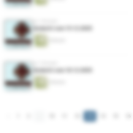
vor 7 Monaten
Andacht vom 19.12.2025
5 Minuten
vor 7 Monaten
Andacht vom 18.12.2025
5 Minuten
‹
1
2
...
10
11
12
13
14
15
16