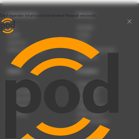
Unternehmen
Service
Team
Newsletter
Karriere
Kontakt
Impressum
Presse
Werben auf podcast.de
Nutzungsbedingungen
Datenschutz
Dienst
Produkte
Podcast anmelden
Podcast-Beratung
Podcast hochladen
Podcast-Jobs
Podcast-Events
Podcast-Push
Registrierung
Podcast-Werbung
Anmeldung
Podcast-Agentur
Podcast-Produktion