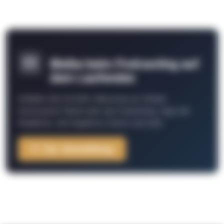
Bleibe beim Podcasting auf
dem Laufenden
Schließe Dich 26.000+ Menschen an. Erhalte
interessante Fakten über das Podcasting, Tipps der
Redaktion, Job-Angebote, Events und mehr.
Zur Anmeldung