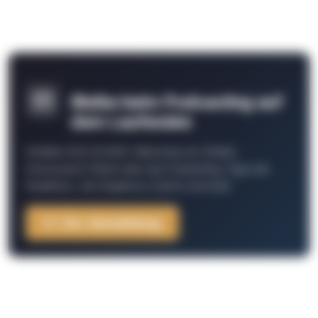
Bleibe beim Podcasting auf
dem Laufenden
Schließe Dich 26.000+ Menschen an. Erhalte
interessante Fakten über das Podcasting, Tipps der
Redaktion, Job-Angebote, Events und mehr.
Zur Anmeldung