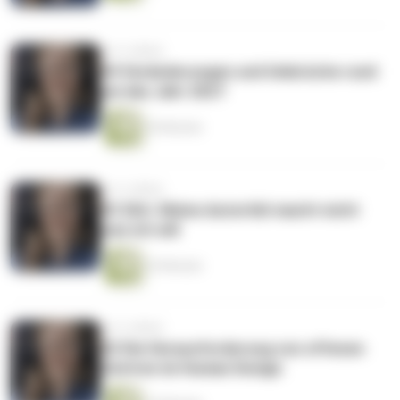
vor 4 Jahren
#4 Veränderungen und Umbrüche rund
um das Jahr 2027
30 Minuten
vor 4 Jahren
#3 Shit. Meine Autorität macht nicht
was ich will
25 Minuten
vor 4 Jahren
#2 Die Herausforderung von offenen
Zentren im Human Design