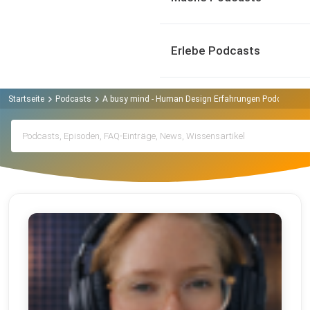
Erlebe Podcasts
Startseite
Podcasts
A busy mind - Human Design Erfahrungen Podcast
A