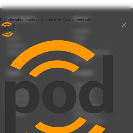
Unternehmen
Service
Team
Newsletter
Karriere
Kontakt
Impressum
Presse
Werben auf podcast.de
Nutzungsbedingungen
Datenschutz
Dienst
Produkte
Podcast anmelden
Podcast-Beratung
Podcast hochladen
Podcast-Jobs
Podcast-Events
Podcast-Push
Registrierung
Podcast-Werbung
Anmeldung
Podcast-Agentur
Podcast-Produktion