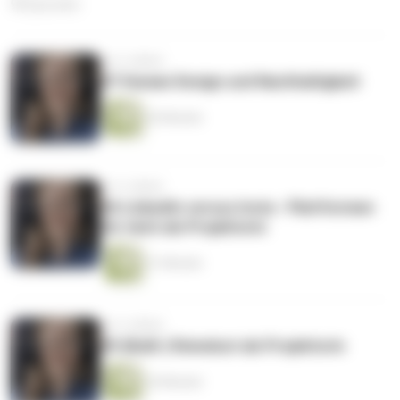
98 Episoden
vor 4 Jahren
#7 Human Design und Nachhaltigkeit
26 Minuten
vor 4 Jahren
#6 LinkedIn versus Insta - Plattformen
für mich als Projektorin
31 Minuten
vor 4 Jahren
#5 (Bulli-) Reiselust als Projektorin
24 Minuten