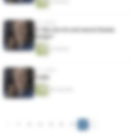
16 Minuten
vor 4 Jahren
#1 Wer bin ich und warum Human
Design?
13 Minuten
vor 4 Jahren
Trailer
56 Sekunden
‹
1
2
3
4
5
6
7
›