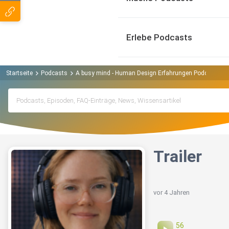
Erlebe Podcasts
Startseite
Podcasts
A busy mind - Human Design Erfahrungen Podcast
T
Trailer
vor 4 Jahren
56