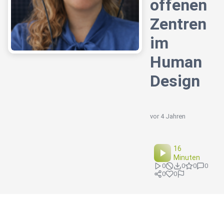
offenen
Zentren
im
Human
Design
vor 4 Jahren
16
Minuten
0
0
0
0
0
0