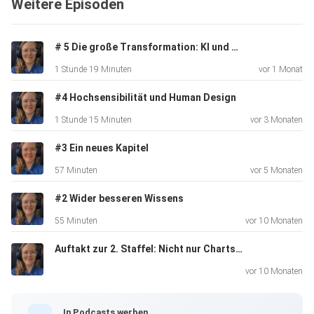
Weitere Episoden
Folge mir auf Instagram:
# 5 Die große Transformation: KI und Menschheit - ein Update
https://www.instagram.com/a.busy.mind/
1 Stunde 19 Minuten
vor 1 Monat
#4 Hochsensibilität und Human Design
Folge mir auf LinkedIn:
1 Stunde 15 Minuten
vor 3 Monaten
https://www.linkedin.com/in/sonja-meyer-31740b1ba/
#3 Ein neues Kapitel
57 Minuten
vor 5 Monaten
Buche dein individuelles Human Design Reading über meine
Homepage: https://busymind.de/angebot
#2 Wider besseren Wissens
55 Minuten
vor 10 Monaten
Auftakt zur 2. Staffel: Nicht nur Charts: Warum Human Design jetzt größer wird
vor 10 Monaten
In Podcasts werben