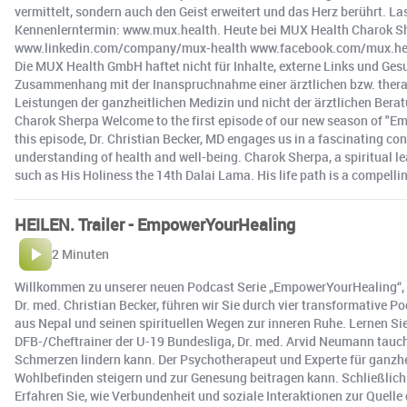
vermittelt, sondern auch den Geist erweitert und das Herz berührt. La
Kennenlerntermin: www.mux.health. Heute bei MUX Health Charok S
www.linkedin.com/company/mux-health www.facebook.com/mux.heal
Die MUX Health GmbH haftet nicht für Inhalte, externe Links und Ges
Zusammenhang mit der Inanspruchnahme einer ärztlichen bzw. therap
Leistungen der ganzheitlichen Medizin und nicht der ärztlichen Ber
Charok Sherpa Welcome to the first episode of our new season of "E
this episode, Dr. Christian Becker, MD engages us in a fascinating 
understanding of health and well-being. Charok Sherpa, a spiritual le
such as His Holiness the 14th Dalai Lama. His life path is a compelli
HEILEN. Trailer - EmpowerYourHealing
2 Minuten
Willkommen zu unserer neuen Podcast Serie „EmpowerYourHealing“, die
Dr. med. Christian Becker, führen wir Sie durch vier transformative 
aus Nepal und seinen spirituellen Wegen zur inneren Ruhe. Lernen Si
DFB-/Cheftrainer der U-19 Bundesliga, Dr. med. Arvid Neumann tauche
Schmerzen lindern kann. Der Psychotherapeut und Experte für ganzheitl
Wohlbefinden steigern und zur Genesung beitragen kann. Schließlich 
Erfahren Sie, wie Verbundenheit und soziale Interaktionen zur Quelle