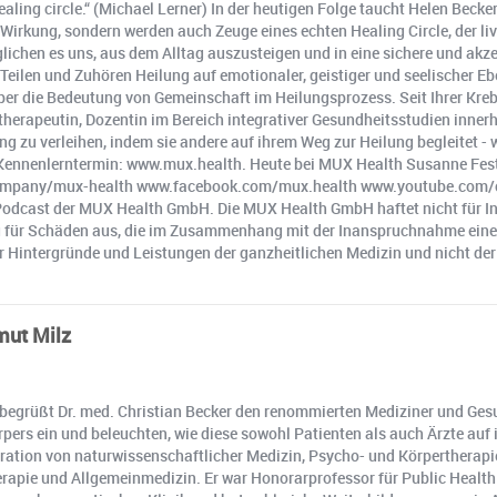
a healing circle.“ (Michael Lerner) In der heutigen Folge taucht Helen Be
e Wirkung, sondern werden auch Zeuge eines echten Healing Circle, der li
möglichen es uns, aus dem Alltag auszusteigen und in eine sichere und a
Teilen und Zuhören Heilung auf emotionaler, geistiger und seelischer Ebe
über die Bedeutung von Gemeinschaft im Heilungsprozess. Seit Ihrer Kre
herapeutin, Dozentin im Bereich integrativer Gesundheitsstudien inner
ng zu verleihen, indem sie andere auf ihrem Weg zur Heilung begleitet -
nen Kennenlerntermin: www.mux.health. Heute bei MUX Health Susanne F
ompany/mux-health www.facebook.com/mux.health www.youtube.com/
n Podcast der MUX Health GmbH. Die MUX Health GmbH haftet nicht für In
ng für Schäden aus, die im Zusammenhang mit der Inanspruchnahme einer
r Hintergründe und Leistungen der ganzheitlichen Medizin und nicht der
mut Milz
s begrüßt Dr. med. Christian Becker den renommierten Mediziner und Ge
pers ein und beleuchten, wie diese sowohl Patienten als auch Ärzte auf 
egration von naturwissenschaftlicher Medizin, Psycho- und Körpertherap
rapie und Allgemeinmedizin. Er war Honorarprofessor für Public Health