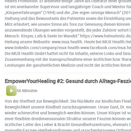
Health Promotion. Er arbeitete einige Jahre als Oberarzt einer groß
ist ein anerkannter Supervisor und langjähriger Coach und Mentor für
„Körpererfahrungen“ (1994) und der „Der eigen-sinnige Mensch“ (2019).
Haltung und das Bewusstsein des Patienten sowie die Einstellung und
Milz erläutert, wie unsere Sinne als Tore zur Genesung dienen könn
anzuwendende Übungen werden vorgestellt, die jeder Zuhörer sofort in
Mensch: Körper, Leib & Seele im Wandel.” https://www.helmutmilz.d
Heilung unsere Webseite: www.mux.health. Heute bei MUX Health H
www.linkedin.com/company/mux-health www.facebook.com/mux.hea
Die MUX Health GmbH haftet nicht für Inhalte, externe Links und Ges
Zusammenhang mit der Inanspruchnahme einer ärztlichen bzw. therap
Leistungen der ganzheitlichen Medizin und nicht der ärztlichen Bera
EmpowerYourHealing #2: Gesund durch Alltags-Faszi
56 Minuten
Von der Steifheit zur Beweglichkeit: Die Rückkehr zur kindlichen Flex
Beweglichkeit unserer Kindheit zurückzugewinnen. Unser Gast, Dr. m
wieder schmerzfrei und beweglich werden können. Unser Körper ist 
einer flexiblen dreidimensionalen Struktur unserer Faszien können w
ärztlicher Leiter des Lieber & Bracht Gesundheitszentrums, ehemals C
manuelle Faszien-Heilbehandlungen und ursachenbezogene Orthopädie.