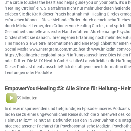
„If a circle touches the heart and helps guide you on your path, it’s 
“Healing Circles” ein. Sie erfahren nicht nur mehr über deren heilend
erleben Sie die Kraft dieser Praxis hautnah mit. Healing Circles er
erforschen können. ️ Diese Methode fördert durch gemeinschaftliches 
durch Michael Lerner, dem Gründer von Healing Circles, und spricht 
Gesundheitsmodelle aus erster Hand erfahren. Als ehemalige Psychot
Circles strebt sie danach, ihrer eigenen Erfahrung noch mehr Bedeutu
Hier finden Sie weitere Informationen und eine Möglichkeit für ei
Social Media www.instagram.com/mux_health www.linkedin.com/c
https://healingcirclesglobal.org/ *Haftungsausschluss: Dies ist ei
oder Dritter. Die MUX Health GmbH schließt ausdrücklich die Haftu
Dieser Podcast dient ausschließlich der allgemeinen Information übe
Leistungen oder Produkte.
EmpowerYourHealing #3: Alle Sinne für Heilung - Hel
55 Minuten
In dieser inspirierenden und tiefgründigen Episode unseres Podcast
laden sie zu einer ungewöhnlichen Reise durch die Sinnenwelt des Kör
Helmut Milz:** Helmut Milz erkundet seit den 1980er Jahren die Int
niedergelassener Facharzt für Psychosomatische Medizin, Psychothe