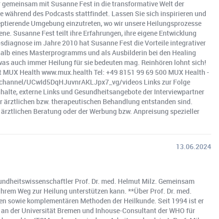
cker gemeinsam mit Susanne Fest in die transformative Welt der
ve während des Podcasts stattfindet. Lassen Sie sich inspirieren und
kzeptierende Umgebung einzutreten, wo wir unsere Heilungsprozesse
ne. Susanne Fest teilt ihre Erfahrungen, ihre eigene Entwicklung
bsdiagnose im Jahre 2010 hat Susanne Fest die Vorteile integrativer
halb eines Masterprogramms und als Ausbilderin bei den Healing
 was auch immer Heilung für sie bedeuten mag. Reinhören lohnt sich!
est MUX Health www.mux.health Tel: +49 8151 99 69 500 MUX Health -
channel/UCwId5DqHJuvnrAKLJpx7_vg/videos Links zur Folge
halte, externe Links und Gesundheitsangebote der Interviewpartner
 ärztlichen bzw. therapeutischen Behandlung entstanden sind.
 ärztlichen Beratung oder der Werbung bzw. Anpreisung spezieller
13.06.2024
sundheitswissenschaftler Prof. Dr. med. Helmut Milz. Gemeinsam
ihrem Weg zur Heilung unterstützen kann. **Über Prof. Dr. med.
ien sowie komplementären Methoden der Heilkunde. Seit 1994 ist er
 an der Universität Bremen und Inhouse-Consultant der WHO für