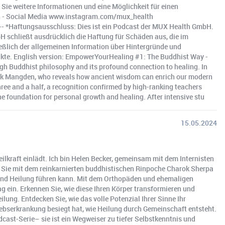
 Sie weitere Informationen und eine Möglichkeit für einen
h - Social Media www.instagram.com/mux_health
Haftungsausschluss: Dies ist ein Podcast der MUX Health GmbH.
H schließt ausdrücklich die Haftung für Schäden aus, die im
ßlich der allgemeinen Information über Hintergründe und
ukte. English version: EmpowerYourHealing #1: The Buddhist Way -
h Buddhist philosophy and its profound connection to healing. In
shok Mangden, who reveals how ancient wisdom can enrich our modern
hree and a half, a recognition confirmed by high-ranking teachers
he foundation for personal growth and healing. After intensive stu
15.05.2024
lkraft einlädt. Ich bin Helen Becker, gemeinsam mit dem Internisten
nen Sie mit dem reinkarnierten buddhistischen Rinpoche Charok Sherpa
ft und Heilung führen kann. Mit dem Orthopäden und ehemaligen
 ein. Erkennen Sie, wie diese Ihren Körper transformieren und
lung. Entdecken Sie, wie das volle Potenzial Ihrer Sinne Ihr
rebserkrankung besiegt hat, wie Heilung durch Gemeinschaft entsteht.
cast-Serie– sie ist ein Wegweiser zu tiefer Selbstkenntnis und