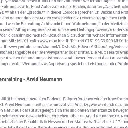
en psychosomatischen Klinik und hat zahlreiche Weiterbildungen, u.a. i
 Führungskräfte. Er ist Autor zahlreicher Bücher, darunter „Ganzheitlich
 **Inhalt der Episode:** In dieser Episode sprechen Dr. Becker und Prof. 
 das Verständnis des Arztes entscheidend zu einem erfolgreichen Heilun
en und welche Bedeutung Achtsamkeit und Wahrnehmung in der Medizin h
 seinen Alltag integrieren kann, um seinen Heilungsprozess zu unterstüt
e/der-eigensinnige-mensch. Besuchen Sie zudem für weitere Informati
elmut Milz MUX Health www.mux.health Tel: +49 8151 99 69 500 MUX H
lth www.youtube.com/channel/UCwId5DqHJuvnrAKLJpx7_vg/videos *Ha
undheitsangebote der Interviewpartner oder Dritter. Die MUX Health Gmb
eutischen Behandlung entstanden sind. Dieser Podcast dient ausschlie
tung oder der Werbung bzw. Anpreisung spezieller Leistungen oder Produ
entraining - Arvid Neumann
ibilität In unserer neuesten Podcast-Folge erforschen wir das transformat
ed. Arvid Neumann, teilt seine innovativen Ansätze, wie wir durch da
von Natur aus darauf ausgelegt, sich frei und ohne Schmerzen zu beweg
ir schmerzfreie Beweglichkeit erreichen. Über Dr. Arvid Neumann: Dr. Ne
hefarzt einer Rehaklinik in Hessen und ex Mannschaftsarzt der U17- und 
 Inhalt der Folge: Bedeutung eines ganzheitlichen orthopädischen Ans