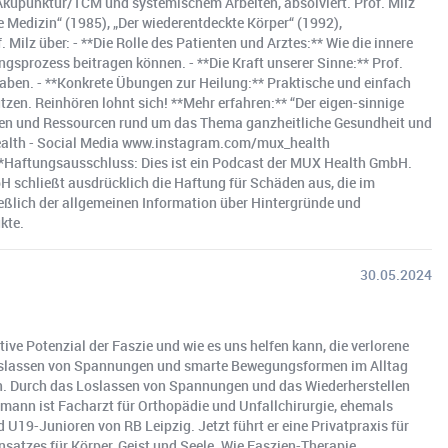
n Akupunktur/TCM und systemischem Arbeiten, absolviert. Prof. Milz
e Medizin“ (1985), „Der wiederentdeckte Körper“ (1992),
Milz über: - **Die Rolle des Patienten und Arztes:** Wie die innere
gsprozess beitragen können. - **Die Kraft unserer Sinne:** Prof.
aben. - **Konkrete Übungen zur Heilung:** Praktische und einfach
zen. Reinhören lohnt sich! **Mehr erfahren:** “Der eigen-sinnige
onen und Ressourcen rund um das Thema ganzheitliche Gesundheit und
ealth - Social Media www.instagram.com/mux_health
ftungsausschluss: Dies ist ein Podcast der MUX Health GmbH.
H schließt ausdrücklich die Haftung für Schäden aus, die im
ßlich der allgemeinen Information über Hintergründe und
kte.
30.05.2024
ive Potenzial der Faszie und wie es uns helfen kann, die verlorene
s Loslassen von Spannungen und smarte Bewegungsformen im Alltag
en. Durch das Loslassen von Spannungen und das Wiederherstellen
umann ist Facharzt für Orthopädie und Unfallchirurgie, ehemals
U19-Junioren von RB Leipzig. Jetzt führt er eine Privatpraxis für
atzes für Körper, Geist und Seele. Wie Faszien-Therapie