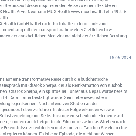
 Sie uns auf dieser inspirierenden Reise zu einem flexibleren,
 MUX Health Arvid Neumann MUX Health www.mux.health Tel: +49 8151
alth
alth GmbH haftet nicht für Inhalte, externe Links und
usammenhang mit der Inanspruchnahme einer ärztlichen bzw.
ngen der ganzheitlichen Medizin und nicht der ärztlichen Beratung
16.05.2024
uns auf eine transformative Reise durch die buddhistische
des Gespräch mit Charok Sherpa, der als Reinkarnation von Kushok
n. Charok Sherpa, ein spiritueller Führer aus Nepal, wurde bereits
en 14. Dalai Lama bestätigt wurde. Sein Lebensweg ist ein
eilung legen können. Nach intensiven Studien an der
 gesundes Leben zu führen. In dieser Folge erkunden wir, wie
Selbstvergebung und Selbstfürsorge entscheidende Elemente auf
dern, sondern auch tiefgreifende Erkenntnisse in das Streben nach
le Erkenntnisse zu entdecken und zu nutzen. Tauchen Sie ein in eine
 integrieren können. Es ist eine Episode, die nicht nur Wissen