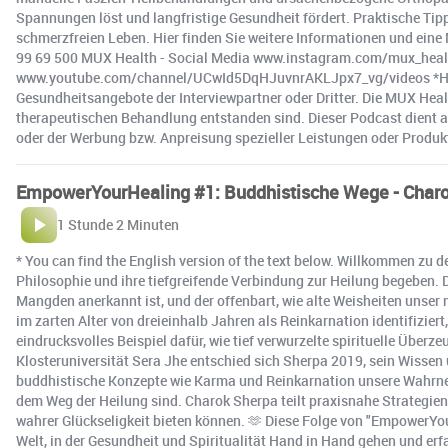
Spannungen löst und langfristige Gesundheit fördert. Praktische Tipp
schmerzfreien Leben. Hier finden Sie weitere Informationen und ei
99 69 500 MUX Health - Social Media www.instagram.com/mux_hea
www.youtube.com/channel/UCwId5DqHJuvnrAKLJpx7_vg/videos *Haftun
Gesundheitsangebote der Interviewpartner oder Dritter. Die MUX He
therapeutischen Behandlung entstanden sind. Dieser Podcast dient a
oder der Werbung bzw. Anpreisung spezieller Leistungen oder Produk
EmpowerYourHealing #1: Buddhistische Wege - Char
1 Stunde 2 Minuten
* You can find the English version of the text below. Willkommen zu 
Philosophie und ihre tiefgreifende Verbindung zur Heilung begeben. D
Mangden anerkannt ist, und der offenbart, wie alte Weisheiten unser
im zarten Alter von dreieinhalb Jahren als Reinkarnation identifizier
eindrucksvolles Beispiel dafür, wie tief verwurzelte spirituelle Üb
Klosteruniversität Sera Jhe entschied sich Sherpa 2019, sein Wissen 
buddhistische Konzepte wie Karma und Reinkarnation unsere Wahrne
dem Weg der Heilung sind. Charok Sherpa teilt praxisnahe Strategien
wahrer Glückseligkeit bieten können. 🫶 Diese Folge von "EmpowerYour
Welt, in der Gesundheit und Spiritualität Hand in Hand gehen und erfah