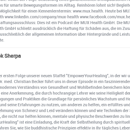
s für smarte Bewegungsformen im Alltag. Reinhören lohnt sich! Begleiten
ne Möglichkeit für einen Kennenlerntermin: www.mux.health. Heute bei
lth www.linkedin.com/company/mux-health www.facebook.com/mux.he
gsausschluss: Dies ist ein Podcast der MUX Health GmbH. Die MUX He
alth GmbH schließt ausdrücklich die Haftung für Schäden aus, die im Z
usschließlich der allgemeinen Information über Hintergründe und Leistu
te.
ok Sherpa
der ersten Folge unserer neuen Staffel "EmpowerYourHealing", in der wir 
r. med. Christian Becker führt uns in dieser Episode in ein faszinieren
 modernes Verständnis von Gesundheit und Wohlbefinden bereichern könne
t, eine Anerkennung, die durch hochrangige Lehrer wie seine Heiligkeit d
erzeugungen und Praktiken die Grundlage für persönliches Wachstum und H
und seine Erfahrungen zu nutzen, um anderen zu helfen, ein erfülltes und
hmung von Schmerz und Leid verändern können und wie Techniken der 
, die nicht nur helfen können, mentale und physische Beschwerden zu lin
Healing" ist eine Einladung, die Kraft der Selbstheilung durch spirituel
ren Sie, wie Sie buddhistische Prinzipien effektiv in Ihr tägliches Leben