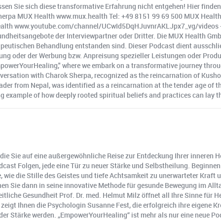
ssen Sie sich diese transformative Erfahrung nicht entgehen! Hier finden
herpa MUX Health www.mux.health Tel: +49 8151 99 69 500 MUX Healt
th www.youtube.com/channel/UCwId5DqHJuvnrAKLJpx7_vg/videos -- *
undheitsangebote der Interviewpartner oder Dritter. Die MUX Health Gmb
eutischen Behandlung entstanden sind. Dieser Podcast dient ausschlie
atung oder der Werbung bzw. Anpreisung spezieller Leistungen oder Prod
mpowerYourHealing," where we embark on a transformative journey throug
conversation with Charok Sherpa, recognized as the reincarnation of Ku
ader from Nepal, was identified as a reincarnation at the tender age of t
ng example of how deeply rooted spiritual beliefs and practices can lay t
 Sie auf eine außergewöhnliche Reise zur Entdeckung Ihrer inneren Hei
Podcast Folgen, jede eine Tür zu neuer Stärke und Selbstheilung. Begin
e, wie die Stille des Geistes und tiefe Achtsamkeit zu unerwarteter Kra
n Sie dann in seine innovative Methode für gesunde Bewegung im Alltag
iche Gesundheit Prof. Dr. med. Helmut Milz öffnet all Ihre Sinne für Hei
zeigt Ihnen die Psychologin Susanne Fest, die erfolgreich ihre eigene K
 der Stärke werden. „EmpowerYourHealing“ ist mehr als nur eine neue Pod