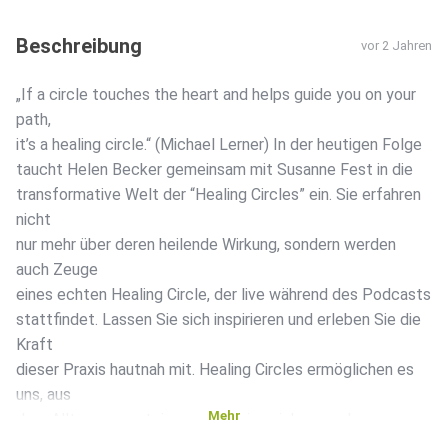
Beschreibung
vor 2 Jahren
„If a circle touches the heart and helps guide you on your
path,
it’s a healing circle.“ (Michael Lerner) In der heutigen Folge
taucht Helen Becker gemeinsam mit Susanne Fest in die
transformative Welt der “Healing Circles” ein. Sie erfahren
nicht
nur mehr über deren heilende Wirkung, sondern werden
auch Zeuge
eines echten Healing Circle, der live während des Podcasts
stattfindet. Lassen Sie sich inspirieren und erleben Sie die
Kraft
dieser Praxis hautnah mit. Healing Circles ermöglichen es
uns, aus
Mehr
dem Alltag auszusteigen und in eine sichere und
akzeptierende