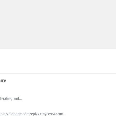
rre
healing_onl...
 https://elopage.com/epl/x7fsyces5C5xm...