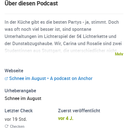
Über diesen Podcast
In der Küche gibt es die besten Partys - ja, stimmt. Doch
was oft noch viel besser ist, sind spontane
Unterhaltungen im Lichterspiel der 5€ Lichterkette und
der Dunstabzugshaube. Wir, Carina und Rosalie sind zwei
Studentinnen aus Stuttgart, die unterschiedlicher nicht
Mehr
sein könnten, aber trotzdem irgendwie auf einer Welle
sind. Wir wollen uns nicht gegenseitig belehren, sondern
Webseite
uns auf Augenhöhe austauschen, zusammen lachen und
Schnee im August • A podcast on Anchor
voneinander lernen.
Urheberangabe
Schnee im August
Letzter Check
Zuerst veröffentlicht
vor 4 J.
vor 19 Std.
Checken