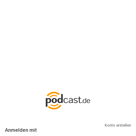
Anmeldung
Hallo Podcast-Hörer! Melde dich hier an. Dich erwarten 1 Million
abonnierbare Podcasts und alles, was Du rund um Podcasting
wissen musst.
Konto erstellen
Anmelden mit