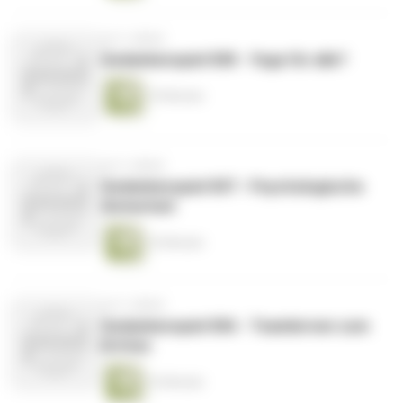
vor 3 Jahren
Gedankenspiel 008 - Yoga für alle?
19 Minuten
vor 3 Jahren
Gedankenspiel 007 - Psychologische
Sicherheit
16 Minuten
vor 3 Jahren
Gedankenspiel 006 - Teamlernen zum
Dritten
16 Minuten