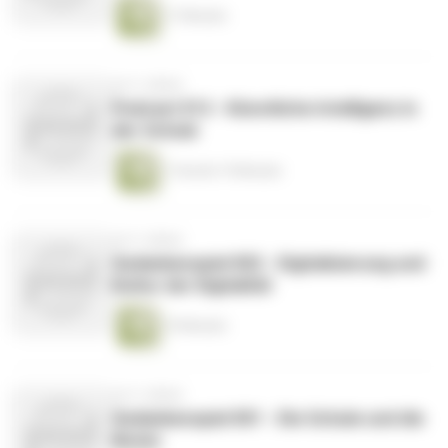
17 Minuten
vor 3 Jahren
Podcast 012 - Künstliche Intelligenz in
der Schule
1 Stunde 19 Minuten
vor 3 Jahren
Gedankenspiel 002 - Digitalisierung und
Kultur der Digitalität
19 Minuten
vor 3 Jahren
Gedankenspiel 001 - Die Schule und die
Noten