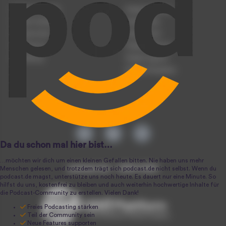
Podcast anmelden
Podcast-Beratung
Podcast hochladen
Podcast-Jobs
Podcast-Events
Podcast-Push
Registrierung
Podcast-Werbung
Anmeldung
Podcast-Agentur
Podcast-Produktion
podcast.de ~ 2004-2026