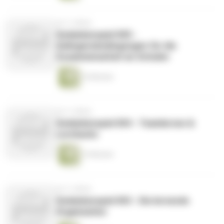
vor 3 Jahren
Gedankenspiel 005 -
Gelingensbedingungen für die
Zusammenarbeit an Schulen
16 Minuten
vor 3 Jahren
Gedankenspiel 004 - Teamlernen &
Lernhacks
15 Minuten
vor 3 Jahren
Gedankenspiel 003 - Die lernende
Organisation