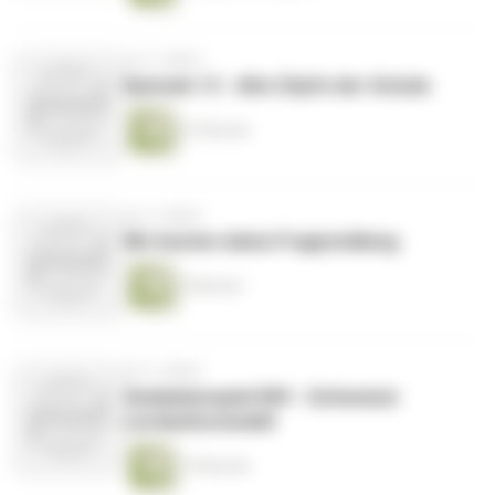
vor 2 Jahren
Episode 13 - Alte Zöpfe der Schule
57 Minuten
vor 2 Jahren
Wir kneten deine Fragestellung
5 Minuten
vor 3 Jahren
Gedankenspiel 009 - Schweizer
Lernkulturmodell
15 Minuten