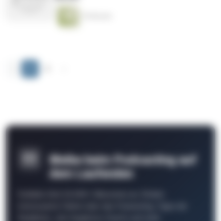
19 Minuten
‹
1
2
›
Bleibe beim Podcasting auf
dem Laufenden
Schließe Dich 26.000+ Menschen an. Erhalte
interessante Fakten über das Podcasting, Tipps der
Redaktion, Job-Angebote, Events und mehr.