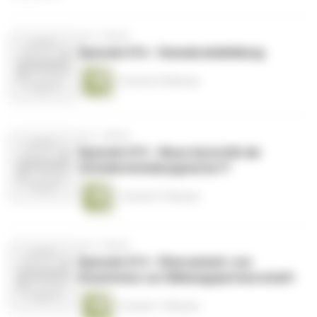
vor 2 Jahren
Episode 016 - Demokratiebildung
1 Stunde 29 Minuten
vor 2 Jahren
Episode 015 - Neue Autorität als
Schulentwicklungsmotor?!
1 Stunde 27 Minuten
vor 2 Jahren
Episode 014 - Elternarbeit: von
Koexistenz zur Bildungspartnerschaft
1 Stunde 17 Minuten