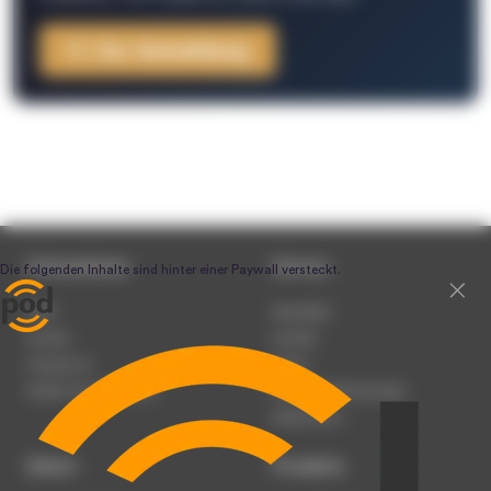
Zur Anmeldung
Unternehmen
Service
Team
Newsletter
Karriere
Kontakt
Impressum
Presse
Werben auf podcast.de
Nutzungsbedingungen
Datenschutz
Dienst
Produkte