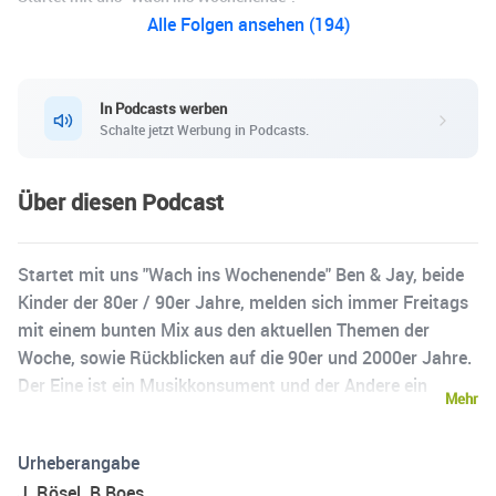
Alle Folgen ansehen (194)
In Podcasts werben
Schalte jetzt Werbung in Podcasts.
Über diesen Podcast
Startet mit uns "Wach ins Wochenende" Ben & Jay, beide
Kinder der 80er / 90er Jahre, melden sich immer Freitags
mit einem bunten Mix aus den aktuellen Themen der
Woche, sowie Rückblicken auf die 90er und 2000er Jahre.
Der Eine ist ein Musikkonsument und der Andere ein
Mehr
Musikproduzent. Während Ben oft in den ersten Reihen
bei Rock-Konzerten zu finden ist, steht Jay mit seiner Bon
Urheberangabe
Jovi Tribute Band auf der Bühne und spielt Gitarre. Diese
J. Rösel, B.Boes