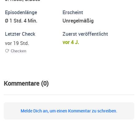
unterschiedlichen Blickwinkel führen in den Podcast
Folgen zu kontroversen Diskussionen - und der ein oder
Episodenlänge
Erscheint
anderen Albernheit.
Ø 1 Std. 4 Min.
Unregelmäßig
Letzter Check
Zuerst veröffentlicht
vor 4 J.
vor 19 Std.
Checken
Kommentare (0)
Melde Dich an, um einen Kommentar zu schreiben.