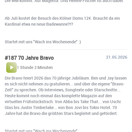
Die WM kommt. Auf Magenta. Und Helene Fischer ist auch dabei.
Ab Juli kostet der Besuch des Kölner Doms 12€. Braucht da ein
Kardinal etwa ne neue Badewanne?!?
Startet mit uns "Wach ins Wochenende" :)
#187 70 Jahre Bravo
21.05.2026
1 Stunde 3 Minuten
Die Bravo feiert 2026 das 70 jährige Jubiläum. Ben und Jay lassen
es sich nicht nehmen zu gratulieren... und über die eigene "Bravo-
Zeit" zu sprechen. Ob Interviews, Songtexte oder Starschnitte...
Heute kommt noch einmal das komplette Magazin auf den
virtuellen Frühstückstisch. Von Abba bis Take That... von Uschi
Glas bis Justin Timberlake... von Bon Jovi bis Tokio Hotel. 70
Jahre hat die Bravo die größten Stars begleitet und gefördert.
Startet mit uns "Wach ins Wochenende".