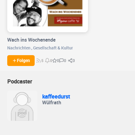
Wach ins Wochenende
Nachrichten
,
Gesellschaft & Kultur
0
0
Folgen
0
5
0
Podcaster
kaffeedurst
Wülfrath