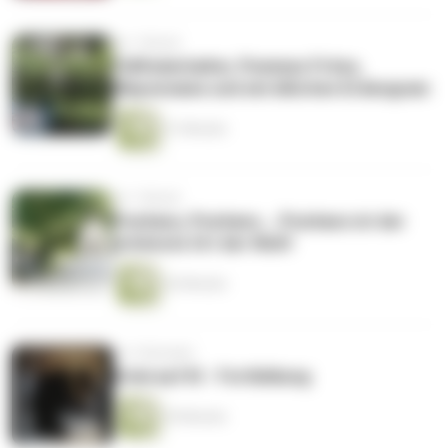
vor 1 Monat
Füllfederhalter, Pommes Frites,
Mayonnaise und ein bißchen Erdengram
31 Minuten
vor 1 Monat
Positano, Positano....Positano ist der
schönste Ort der Welt!
42 Minuten
vor 2 Monaten
Krimi auf KI - Fortbildung
39 Minuten