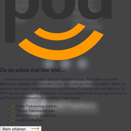
Podcast-Events
Podcast-Push
Registrierung
Podcast-Werbung
Anmeldung
Podcast-Agentur
Podcast-Produktion
podcast.de ~ 2004-2026