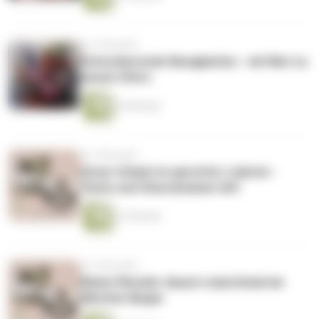
vor 4 Monaten
Schockierende Neuigkeiten - mit Mut zu
neuen Ufern
35 Minuten
vor 4 Monaten
Unser Urlaub ist gerettet, Liebste -
Tante und Oma kommen mit!
37 Minuten
vor 5 Monaten
Kleine Wunder dauern manchmal ein
bißchen länger