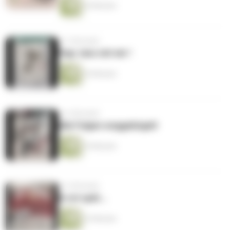
36 Minuten
vor 5 Monaten
Papi, tanz mit mir !
34 Minuten
vor 6 Monaten
Alle Folgen weggebügelt
34 Minuten
vor 6 Monaten
Es ist spät...
33 Minuten