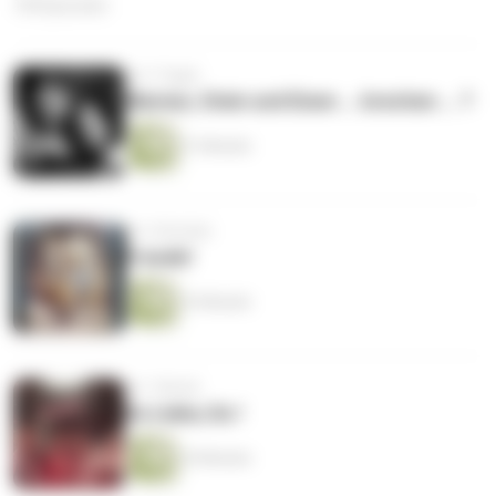
184 Episoden
vor 3 Tagen
Marmor, Stein und Eisen ... brechen ... ?
31 Minuten
vor 2 Wochen
Freude!
33 Minuten
vor 1 Monat
Du Liebe, Du !
34 Minuten