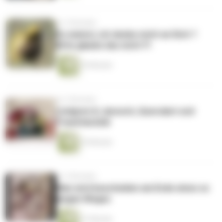
vor 2 Monaten
Du meinst, ich denke nicht an Dich ?
Bitte glaube das nicht !!!
35 Minuten
vor 3 Monaten
Lindgren & Janosch, Querulant und
Traumtanzbär
35 Minuten
vor 3 Monaten
Man wird bescheiden am Ende eines so
langen Weges
37 Minuten