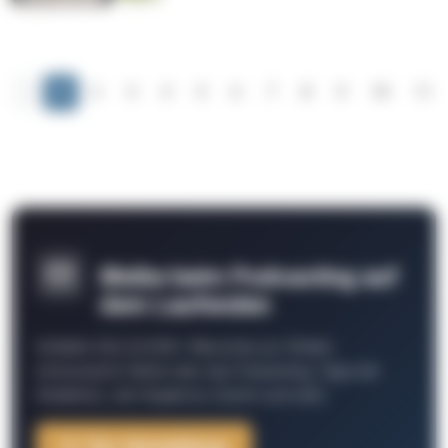
‹
1
2
3
4
5
6
7
8
9
10
11
Bleibe beim Podcasting auf
dem Laufenden
Schließe Dich 26.000+ Menschen an. Erhalte
interessante Fakten über das Podcasting, Tipps der
Redaktion, Job-Angebote, Events und mehr.
Zur Anmeldung