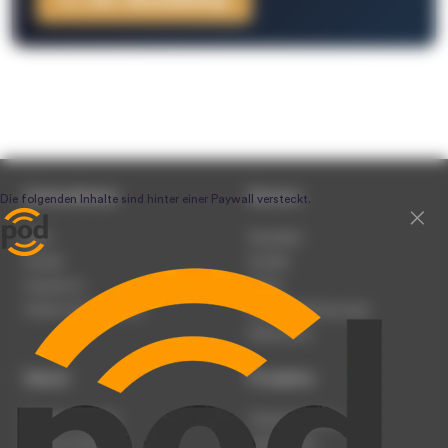
Unternehmen
Service
Team
Newsletter
Karriere
Kontakt
Impressum
Presse
Werben auf podcast.de
Nutzungsbedingungen
Datenschutz
Dienst
Produkte
Podcast anmelden
Podcast-Beratung
Podcast hochladen
Podcast-Jobs