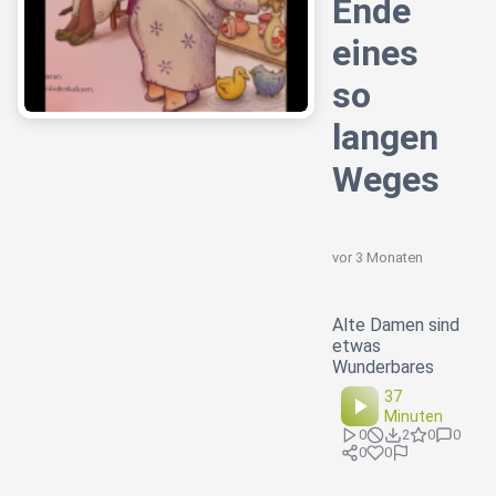
Ende
eines
so
langen
Weges
vor 3 Monaten
Alte Damen sind
etwas
Wunderbares
37
Minuten
0
2
0
0
0
0