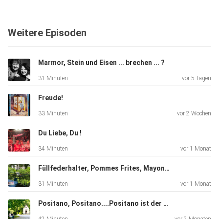
Weitere Episoden
Marmor, Stein und Eisen ... brechen ... ?
31 Minuten
vor 5 Tagen
Freude!
33 Minuten
vor 2 Wochen
Du Liebe, Du !
34 Minuten
vor 1 Monat
Füllfederhalter, Pommes Frites, Mayonnaise und ein bißchen Erdengram
31 Minuten
vor 1 Monat
Positano, Positano....Positano ist der schönste Ort der Welt!