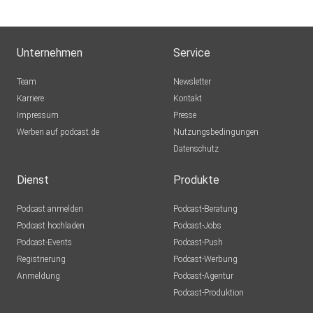
Unternehmen
Service
Team
Newsletter
Karriere
Kontakt
Impressum
Presse
Werben auf podcast.de
Nutzungsbedingungen
Datenschutz
Dienst
Produkte
Podcast anmelden
Podcast-Beratung
Podcast hochladen
Podcast-Jobs
Podcast-Events
Podcast-Push
Registrierung
Podcast-Werbung
Anmeldung
Podcast-Agentur
Podcast-Produktion