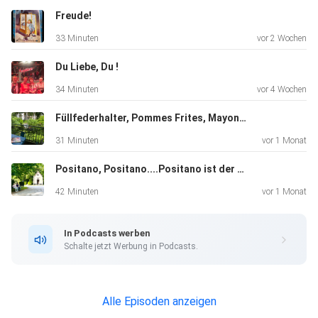
Freude!
33 Minuten
vor 2 Wochen
Du Liebe, Du !
34 Minuten
vor 4 Wochen
Füllfederhalter, Pommes Frites, Mayonnaise und ein bißchen Erdengram
31 Minuten
vor 1 Monat
Positano, Positano....Positano ist der schönste Ort der Welt!
42 Minuten
vor 1 Monat
In Podcasts werben
Schalte jetzt Werbung in Podcasts.
Alle Episoden anzeigen