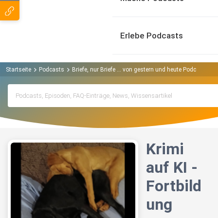
Erlebe Podcasts
Startseite
Podcasts
Briefe, nur Briefe ... von gestern und heute Podcast
Kr
Krimi
auf KI -
Fortbild
ung