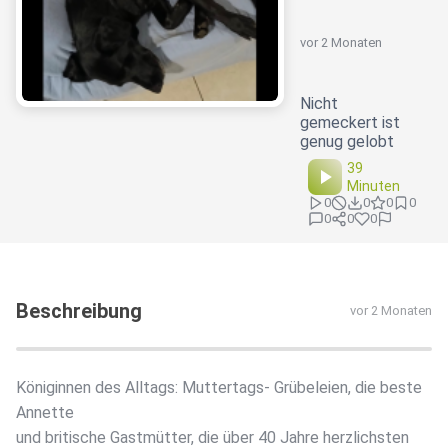
vor 2 Monaten
Nicht
gemeckert ist
genug gelobt
39
Minuten
0
0
0
0
0
0
0
Beschreibung
vor 2 Monaten
Königinnen des Alltags: Muttertags- Grübeleien, die beste
Annette
und britische Gastmütter, die über 40 Jahre herzlichsten