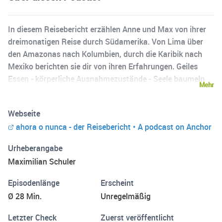
In diesem Reisebericht erzählen Anne und Max von ihrer
dreimonatigen Reise durch Südamerika. Von Lima über
den Amazonas nach Kolumbien, durch die Karibik nach
Mexiko berichten sie dir von ihren Erfahrungen. Geiles
Essen - körperliche Ausnahmezustände - Seele baumeln
Mehr
lassen Ein Jahr nach ihrer Rückkehr lassen sie die
Erfahrung Revue passieren und lassen dich daran
Webseite
teilhaben.
ahora o nunca - der Reisebericht • A podcast on Anchor
Urheberangabe
Maximilian Schuler
Episodenlänge
Erscheint
Ø 28 Min.
Unregelmäßig
Letzter Check
Zuerst veröffentlicht