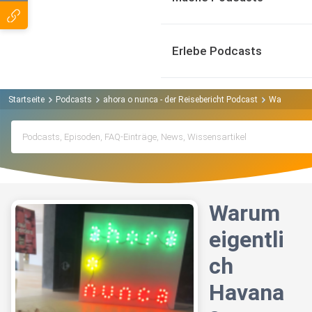
Erlebe Podcasts
Startseite
Podcasts
ahora o nunca - der Reisebericht Podcast
Warum eige
Warum
eigentli
ch
Havana