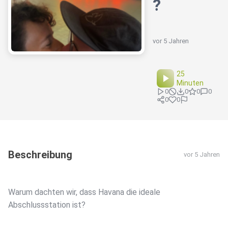
?
vor 5 Jahren
25
Minuten
0
0
0
0
0
0
Beschreibung
vor 5 Jahren
Warum dachten wir, dass Havana die ideale
Abschlussstation ist?