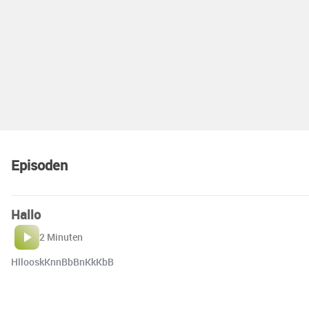
Episoden
Hallo
2 Minuten
HllooskKnnBbBnKkKbB