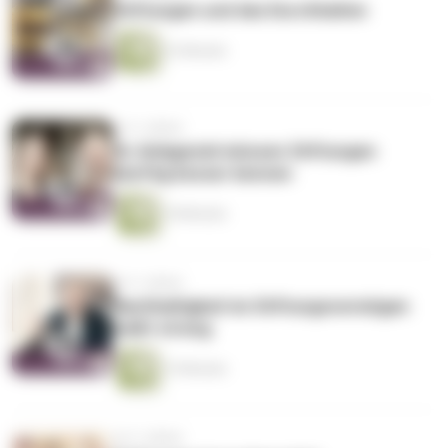
Stiftungen und das Durchhalten
22 Minuten
vor 3 Jahren
Ihr Anlageziel müssen Stiftungen
künftig besser kennen
18 Minuten
vor 3 Jahren
Nachhaltigkeit im Stiftungsvermögen
heißt streng
15 Minuten
vor 3 Jahren