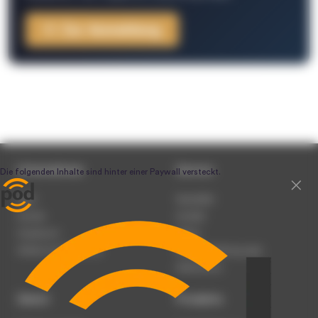
Zur Anmeldung
Unternehmen
Service
Team
Newsletter
Karriere
Kontakt
Impressum
Presse
Werben auf podcast.de
Nutzungsbedingungen
Datenschutz
Dienst
Produkte