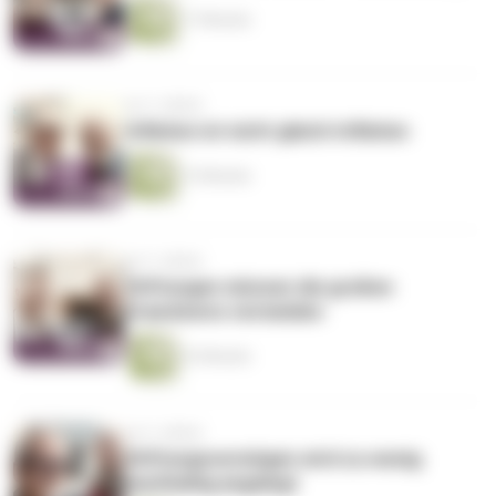
17 Minuten
vor 3 Jahren
Inflation ist nicht gleich Inflation
13 Minuten
vor 3 Jahren
Stiftungen müssen die großen
Drawdowns vermeiden
32 Minuten
vor 3 Jahren
Stiftungsvermögen wird zu wenig
nachhaltig angelegt