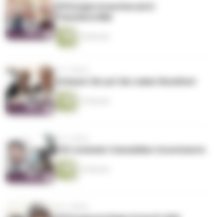
Stiftungen brauchen jetzt
Präzedenzfälle
18 Minuten
vor 3 Jahren
Schauen Sie auf die realen Renditen!
37 Minuten
vor 3 Jahren
ESG verändert Immobilien-Investments
16 Minuten
vor 3 Jahren