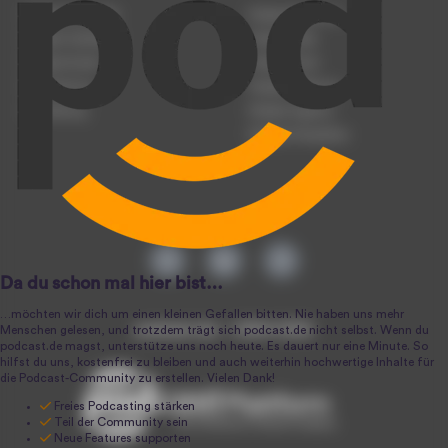
Podcast anmelden
Podcast-Beratung
Podcast hochladen
Podcast-Jobs
Podcast-Events
Podcast-Push
Registrierung
Podcast-Werbung
Anmeldung
Podcast-Agentur
Podcast-Produktion
podcast.de ~ 2004-2026