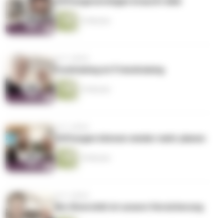
Stiftungsvermögen braucht AAA
15 Minuten
vor 3 Jahren
Fundraising ist Friendraising
15 Minuten
vor 3 Jahren
Stiftungen können wieder mehr planen
19 Minuten
vor 3 Jahren
Bio-Diversität ist unsere Versicherung