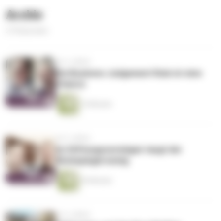
Archiv
274 Episoden
vor 2 Jahren
Die Business Judgement Rule ist eine
Chance
14 Minuten
vor 3 Jahren
Im Stiftungsvermögen taugt der
Rückspiegel wenig
20 Minuten
vor 3 Jahren