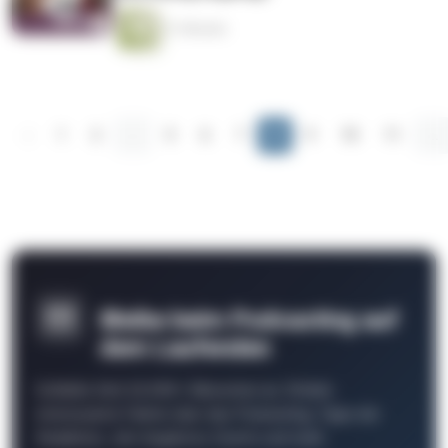
21 Minuten
‹
1
2
...
5
6
7
8
9
10
11
...
Bleibe beim Podcasting auf
dem Laufenden
Schließe Dich 26.000+ Menschen an. Erhalte
interessante Fakten über das Podcasting, Tipps der
Redaktion, Job-Angebote, Events und mehr.