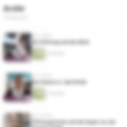
Archiv
274 Episoden
vor 6 Jahren
Die Stiftung und die Aktie
24 Minuten
vor 6 Jahren
Das Ganze vs. das Detail
17 Minuten
vor 6 Jahren
Stiftungsfonds und die Angst vor der