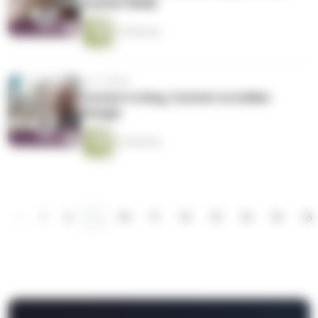
zweiten Welle
19 Minuten
vor 6 Jahren
Content is king, Content erstellen
Königin
22 Minuten
‹
1
2
...
10
11
12
13
14
15
16