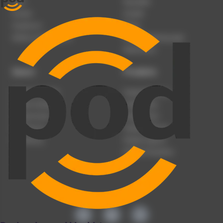
Team
Newsletter
Karriere
Kontakt
Impressum
Presse
Werben auf podcast.de
Nutzungsbedingungen
Datenschutz
Dienst
Produkte
Podcast anmelden
Podcast-Beratung
Podcast hochladen
Podcast-Jobs
Podcast-Events
Podcast-Push
Registrierung
Podcast-Werbung
Anmeldung
Podcast-Agentur
Podcast-Produktion