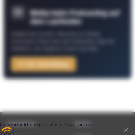
Bleibe beim Podcasting auf
dem Laufenden
Schließe Dich 26.000+ Menschen an. Erhalte
interessante Fakten über das Podcasting, Tipps der
Redaktion, Job-Angebote, Events und mehr.
Zur Anmeldung
Unternehmen
Service