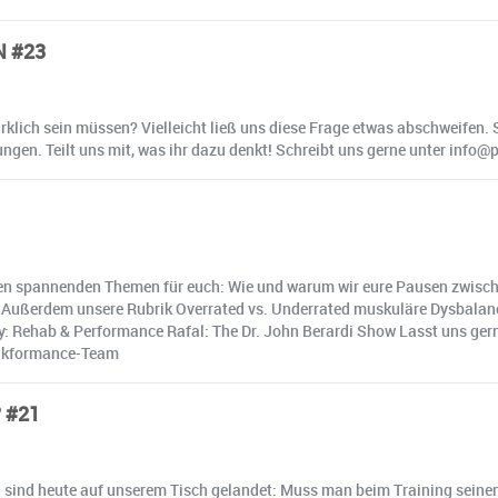
N #23
rklich sein müssen? Vielleicht ließ uns diese Frage etwas abschweifen. 
gen. Teilt uns mit, was ihr dazu denkt! Schreibt uns gerne unter inf
gen spannenden Themen für euch: Wie und warum wir eure Pausen zwisch
nt. Außerdem unsere Rubrik Overrated vs. Underrated muskuläre Dysbala
ncy: Rehab & Performance Rafal: The Dr. John Berardi Show Lasst uns ger
eakformance-Team
 #21
 sind heute auf unserem Tisch gelandet: Muss man beim Training seinen 