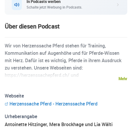
In Podcasts werben
Schalte jetzt Werbung in Podcasts.
Über diesen Podcast
Wir von Herzenssache Pferd stehen für Training,
Kommunikation auf Augenhöhe und für Pferde-Wissen
mit Herz. Dafür ist es wichtig, Pferde in ihrem Ausdruck
zu verstehen. Unsere Webseiten sind:
https://herzenssachepferd.ch/ und
Mehr
https://herzenssachepferd-gluecksfeuer.com/
Odenwaldes Drachenreiter:
Webseite
https://sites.google.com/view/odenwlder-drachenreiter
Herzenssache Pferd - Herzenssache Pferd
Facebookgruppe: Herzenssache Pferd- Die Gruppe
https://www.facebook.com/groups/1722219228058592
Urheberangabe
Antoinette Hitzinger, Mera Brockhage und Lia Wälti