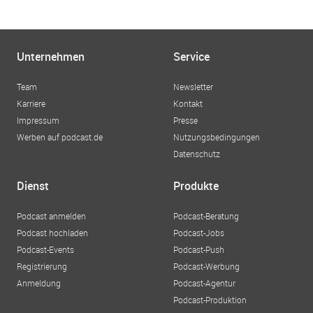
Unternehmen
Service
Team
Newsletter
Karriere
Kontakt
Impressum
Presse
Werben auf podcast.de
Nutzungsbedingungen
Datenschutz
Dienst
Produkte
Podcast anmelden
Podcast-Beratung
Podcast hochladen
Podcast-Jobs
Podcast-Events
Podcast-Push
Registrierung
Podcast-Werbung
Anmeldung
Podcast-Agentur
Podcast-Produktion