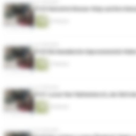
vor 3 Monaten
#123 Henriette Ronner-Knip und ihre Kat
22 Minuten
vor 4 Monaten
#122 Die kanadische Impressionistin Helen
19 Minuten
vor 5 Monaten
#121 Lucas Van Valckenborch, der Befrei
18 Minuten
vor 6 Monaten