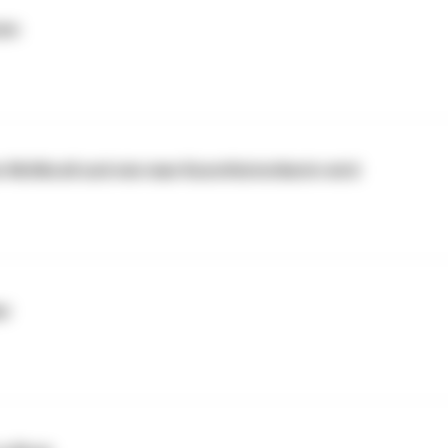
zen
 McNicoll und wie man Kunsthistorikerin wird
er