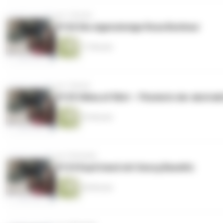
vor 1 Woche
#126 Die eigensinnige Rosa Bonheur
17 Minuten
vor 1 Monat
#125 Hilma af Klint – Pionierin der abstra
25 Minuten
vor 2 Monaten
#124 Kopfstand mit Georg Baselitz
28 Minuten