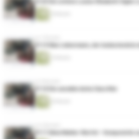
#120 Die schöne Louise-Élisabeth Vigée-
18 Minuten
vor 7 Monaten
#119 Max Liebermann, der bedeutendste 
19 Minuten
vor 8 Monaten
#118 Die sensible Anita Clara Rée
20 Minuten
vor 9 Monaten
#117 Alma Mahler-Werfel – Komponistin 