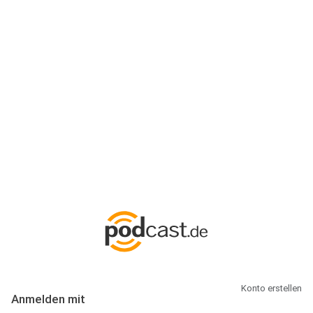
Anmeldung
Hallo Podcast-Hörer! Melde dich hier an. Dich erwarten 1 Million
abonnierbare Podcasts und alles, was Du rund um Podcasting
wissen musst.
Konto erstellen
Anmelden mit