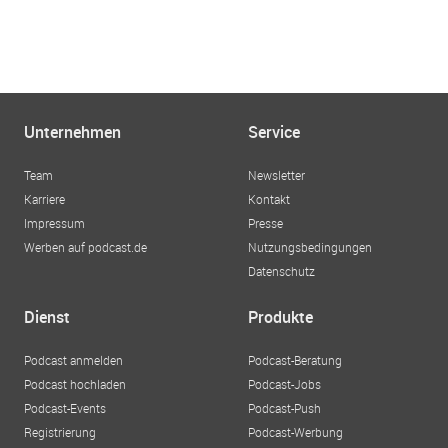
Unternehmen
Service
Team
Newsletter
Karriere
Kontakt
Impressum
Presse
Werben auf podcast.de
Nutzungsbedingungen
Datenschutz
Dienst
Produkte
Podcast anmelden
Podcast-Beratung
Podcast hochladen
Podcast-Jobs
Podcast-Events
Podcast-Push
Registrierung
Podcast-Werbung