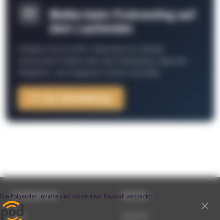
Bleibe beim Podcasting auf
dem Laufenden
Schließe Dich 26.000+ Menschen an. Erhalte
interessante Fakten über das Podcasting, Tipps der
Redaktion, Job-Angebote, Events und mehr.
Zur Anmeldung
Unternehmen
Service
Team
Newsletter