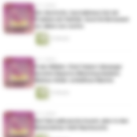
vor 2 Jahren
Der deutsche Journalismus hat ein
Problem mit Vielfalt. Doch Kritik kommt
vor allem von rechts
12 Minuten
vor 2 Jahren
Freie-Wähler-Chef Hubert Aiwanger
bereitet Bayerns Ministerpräsident
Markus Söder schlaflose Nächte
13 Minuten
vor 2 Jahren
Die Fahrradbranche boomt, aber in den
Werkstätten fehlt Nachwuchs