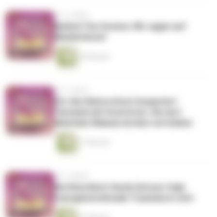
vor 2 Jahren
Behind The Scenes: Wir sagen auf
Wiederhören!
30 Minuten
vor 2 Jahren
Für den Naturschutz kooperiert
Tansania mit Investoren. Die dort
lebenden Maasai werden vertrieben
17 Minuten
vor 2 Jahren
Die Künstlerin Varda Getzow trägt
transgenerationale Traumata in sich