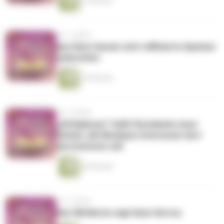
13 Minuten
vor 2 Jahren
Aus Eiern lassen sich raffinierte Speisen
zubereiten
10 Minuten
vor 2 Jahren
„Afrikakorps“ heißt Russlands neue
Einheit, die Moskaus Interessen dort
durchsetzen soll
26 Minuten
vor 2 Jahren
Das Skifahren sagt leise Servus