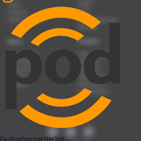
Karriere
Kontakt
Impressum
Presse
Werben auf podcast.de
Nutzungsbedingungen
Datenschutz
Dienst
Produkte
Podcast anmelden
Podcast-Beratung
Podcast hochladen
Podcast-Jobs
Podcast-Events
Podcast-Push
Registrierung
Podcast-Werbung
Anmeldung
Podcast-Agentur
Podcast-Produktion