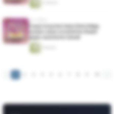
12 Minuten
vor 2 Jahren
Frauen brauchen keine Ratschläge,
sondern einen ernsthaften Kampf
gegen sexistische Gewalt
7 Minuten
‹
1
2
3
4
5
6
7
8
9
10
...