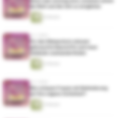
Wenn man sechzig wird, scheinen einem
die Welt und die Zeit zu entgleiten
36 Minuten
vor 2 Jahren
Für den Klimaschutz müssen
gebrauchte Baustoffe und neue
Gebäude zueinanderfinden
23 Minuten
vor 2 Jahren
Wie schauen Frauen mit Behinderung
auf ihre eigene Schönheit?
10 Minuten