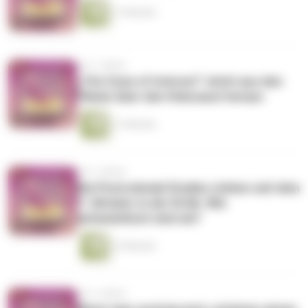
11 Minuten
vor 2 Jahren
„The Zone of Interest“ sticht aus den
Filmen über den Holocaust heraus
11 Minuten
vor 2 Jahren
Die Postcolonial Studies stehen seit dem
7. Oktober in der Kritik. Wie
antisemitisch sind sie?
12 Minuten
vor 2 Jahren