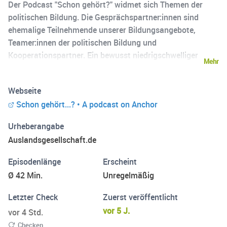
Der Podcast "Schon gehört?" widmet sich Themen der
politischen Bildung. Die Gesprächspartner:innen sind
ehemalige Teilnehmende unserer Bildungsangebote,
Teamer:innen der politischen Bildung und
Kooperationspartner. Ein bewusst niedrigschwelliger
Mehr
Ansatz soll garantieren, dass sich gleichermaßen sowohl
(zukünftige) Teilnehmer:innen, ungeachtet ihrer
Webseite
Zugangsmöglichkeiten als auch
Schon gehört...? • A podcast on Anchor
Kooperationspartner:innen ihren jeweils persönlichen
Eindruck vom Angebot der Auslandsgesellschaft machen
Urheberangabe
können. Mehr Infos unter: www.auslandsgesellschaft.de
Auslandsgesellschaft.de
Episodenlänge
Erscheint
Ø 42 Min.
Unregelmäßig
Letzter Check
Zuerst veröffentlicht
vor 5 J.
vor 4 Std.
Checken