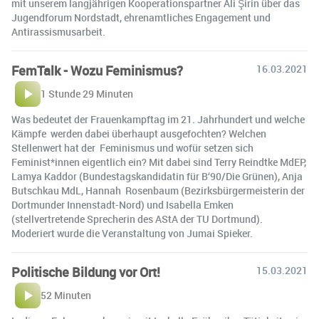
mit unserem langjährigen Kooperationspartner Ali Şirin über das
Jugendforum Nordstadt, ehrenamtliches Engagement und
Antirassismusarbeit.
FemTalk - Wozu Feminismus?
16.03.2021
1 Stunde 29 Minuten
Was bedeutet der Frauenkampftag im 21. Jahrhundert und welche
Kämpfe werden dabei überhaupt ausgefochten? Welchen
Stellenwert hat der Feminismus und wofür setzen sich
Feminist*innen eigentlich ein? Mit dabei sind Terry Reindtke MdEP,
Lamya Kaddor (Bundestagskandidatin für B‘90/Die Grünen), Anja
Butschkau MdL, Hannah Rosenbaum (Bezirksbürgermeisterin der
Dortmunder Innenstadt-Nord) und Isabella Emken
(stellvertretende Sprecherin des AStA der TU Dortmund).
Moderiert wurde die Veranstaltung von Jumai Spieker.
Politische Bildung vor Ort!
15.03.2021
52 Minuten