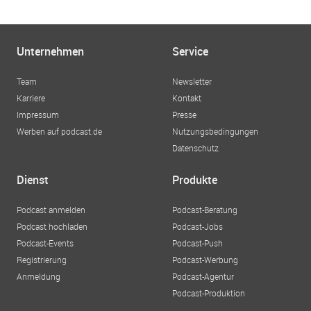
Unternehmen
Service
Team
Newsletter
Karriere
Kontakt
Impressum
Presse
Werben auf podcast.de
Nutzungsbedingungen
Datenschutz
Dienst
Produkte
Podcast anmelden
Podcast-Beratung
Podcast hochladen
Podcast-Jobs
Podcast-Events
Podcast-Push
Registrierung
Podcast-Werbung
Anmeldung
Podcast-Agentur
Podcast-Produktion