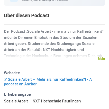
Über diesen Podcast
Der Podcast ‚Soziale Arbeit - mehr als nur Kaffeetrinken?‘
möchte Dir einen Einblick in das Studium der Sozialen
Arbeit geben. Studierende des Studiengangs Soziale
Arbeit an der Fakultät NXT Nachhaltigkeit und
Technologie der Hochschule Reutlingen nehmen Dich mit
Mehr
in ihren Studienalltag und zeigen Dir die Vielfalt der
Sozialen Arbeit auf. Mehr Informationen zum Studium
Webseite
gibt es auf der Homepage: https://www.nxt.reutlingen-
Soziale Arbeit – Mehr als nur Kaffeetrinken?! • A
university.de/studium/bachelor/soziale-arbeit
podcast on Anchor
Urheberangabe
Soziale Arbeit – NXT Hochschule Reutlingen