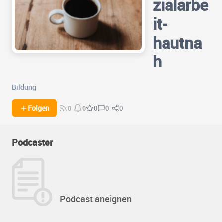
zialarbe
it-
hautna
h
Bildung
0
0
Folgen
0
0
0
Podcaster
Podcast aneignen