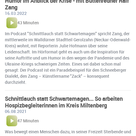
Humor im Anblick der Krise - mit Büttenredner Ralf
Zang
16.03.2022
43 Minuten
Im Podcast "Schnittlauch statt Schwartemagen" spricht Zang, der
mittlerweile im Walldürner Stadtteil Gerolzahn (Neckar-Odenwald-
Kreis) wohnt, mit Reporterin Julie Hofmann über seine
Leidenschaft. Im Hörformat geht es auch um die Inspiration für
seine Auftritte und um Humor in den wegen der Pandemie und des
Ukraine-Kriegs schwierigen Zeiten. Eines sei dabei schon mal
gesagt: Der Podcast ist ein Paradebeispiel für den Schneeberger
Dialekt, den Zang – Künstlername "Zack" – konsequent
durchzieht.
Schnittlauch statt Schwartemagen... So arbeiten
Hospizbegleiterinnen im Kreis Miltenberg
06.08.2021
47 Minuten
Was bewegt einen Menschen dazu, in seiner Freizeit Sterbende und