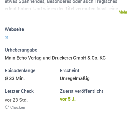
etwas Spannendes, Besonderes oder auch Tragisches
erlebt haben. Und wie es der Titel vermuten lässt: eine
Mehr
kleine kulinarische Herausforderung gehört zu jeder
Podcast-Folge dazu! Sie kennen jemanden, der
Webseite
Interessantes zu erzählen hat? Main-Echo Redakteurin
und Podcast-Host Julie Hofmann freut sich über
Vorschläge: julie.hofmann@main-echo.de "Schnittlauch
Urheberangabe
statt Schwartemagen?" ist ein Podcast aus dem
Main Echo Verlag und Druckerei GmbH & Co. KG
Medienhaus Main-Echo Aschaffenburg
Episodenlänge
Erscheint
Ø 33 Min.
Unregelmäßig
Letzter Check
Zuerst veröffentlicht
vor 5 J.
vor 23 Std.
Checken