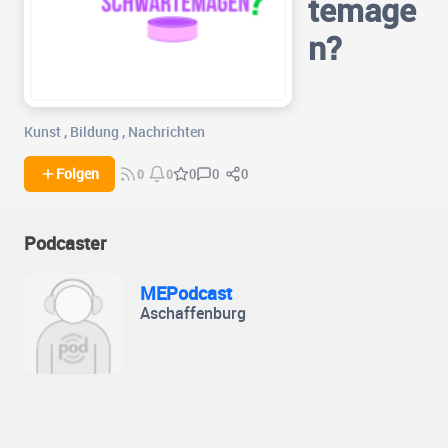
temage
n?
Kunst
,
Bildung
,
Nachrichten
0
0
Folgen
0
0
0
Podcaster
MEPodcast
Aschaffenburg