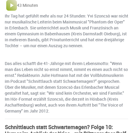
43 Minuten
Ihr Tag hat gefühlt mehr als nur 24 Stunden: Yvi Szoncsò war nicht
nur musikalische Leiterin beim Mainmusical "Phantom der Oper"
in Erlenbach. Sie unterrichtet auch Musik und Französisch an
einem Gymnasium in Babenhausen (Kreis Darmstadt-Dieburg), ist
in mehreren Bands, gibt Privatunterricht und hat eine dreijährige
Tochter – um nur einen Auszug zu nennen.
Das alles schafft die 41-Jährige mit ihrem Lebensmotto: "Wenn
man das Leben nicht so ernst nimmt, nimmt es einen auch nicht so
ernst." Redakteurin Julie Hofmann hat mit der Vollblutmusikerin
im Podcast "Schnittlauch statt Schwartemagen?" gesprochen.
Über die Musiker, mit denen Szoncsò das Erlenbacher Musical
gestaltet hat, sagt sie: "Wir sind kein Orchester, wir sind Familie."
Im Hör-Format erzählt Szoncsò, die derzeit in Hösbach (Kreis
Aschaffenburg) wohnt, auch von ihrem Auftritt bei "The Voice of
Germany" im Jahr 2012.
Schnittlauch statt Schwartemagen? Folge 10: