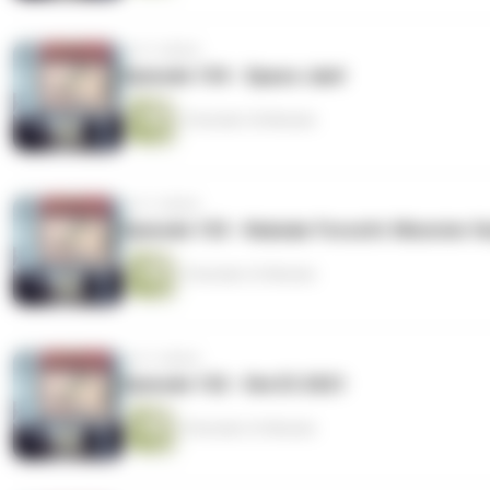
vor 5 Jahren
Episode 154 - Space Jam!
2 Stunden 54 Minuten
vor 5 Jahren
Episode 153 - Nukular Forscht: Monster H
3 Stunden 23 Minuten
vor 5 Jahren
Episode 152 - Die E3 2021
4 Stunden 23 Minuten