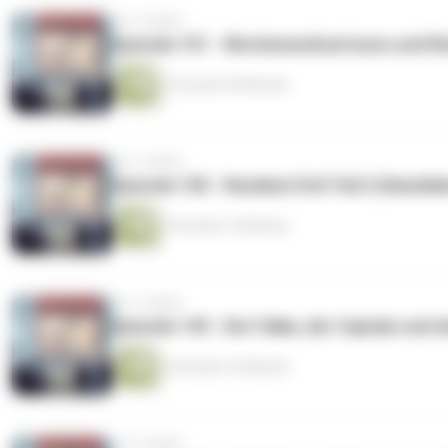
vor 5 Jahren
Episode 151 - Wochenendcartoons und K
3 Stunden 28 Minuten
vor 5 Jahren
Episode 150 - Resident Evil Teil 2 (Hassli
3 Stunden 16 Minuten
vor 5 Jahren
Episode 149 - Der Falke, der Captain und d
3 Stunden 25 Minuten
vor 5 Jahren