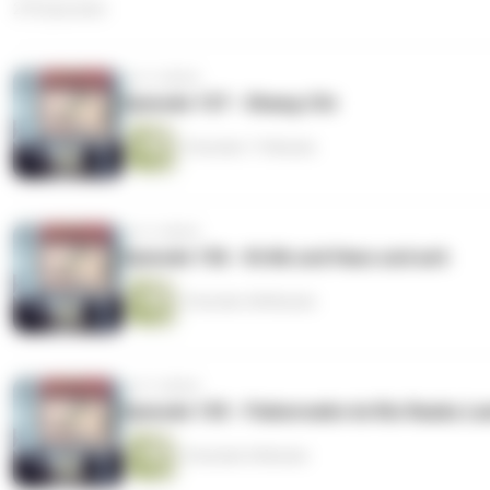
276 Episoden
vor 4 Jahren
Episode 157 - Shang-Chi
3 Stunden 17 Minuten
vor 4 Jahren
Episode 156 - Kritik und Hass und ach
2 Stunden 48 Minuten
vor 5 Jahren
Episode 155 - Fieberwahn im Rio Rauku La
2 Stunden 8 Minuten