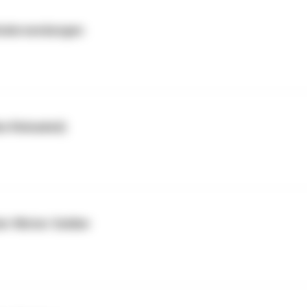
indersendungen
ebe Reloaded)
er Winter Soldier