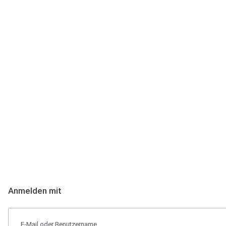
Anmeldung
Hallo Podcast-Hörer! Melde dich hier an. Dich erwarten 1 Million 
Anmelden mit