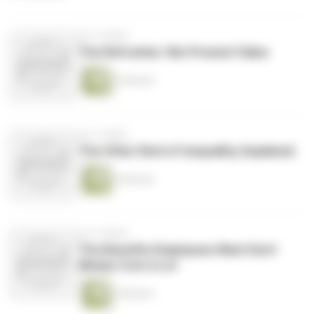
vor 9 Jahren
The Refresher: Net Present Value
2 Minuten
vor 9 Jahren
The Other Kind of Inequality, Explained
2 Minuten
vor 9 Jahren
The Benefits Employees Want Don't
Always Cost a Lot
2 Minuten