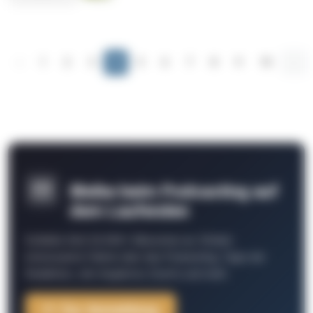
‹
1
2
3
4
5
6
7
8
9
10
...
Bleibe beim Podcasting auf
dem Laufenden
Schließe Dich 26.000+ Menschen an. Erhalte
interessante Fakten über das Podcasting, Tipps der
Redaktion, Job-Angebote, Events und mehr.
Zur Anmeldung