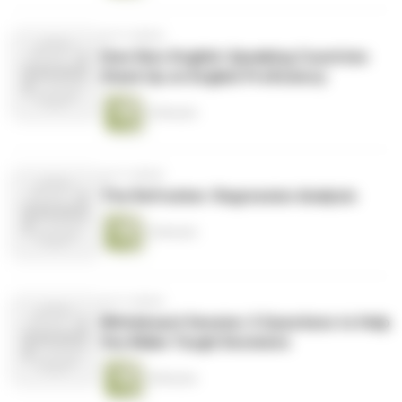
vor 9 Jahren
How Non-English-Speaking Countries
Stack Up on English Proficiency
2 Minuten
vor 9 Jahren
The Refresher: Regression Analysis
2 Minuten
vor 9 Jahren
Whiteboard Session: 5 Questions to Help
You Make Tough Decisions
4 Minuten