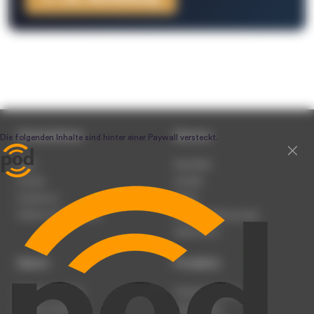
Unternehmen
Service
Team
Newsletter
Karriere
Kontakt
Impressum
Presse
Werben auf podcast.de
Nutzungsbedingungen
Datenschutz
Dienst
Produkte
Podcast anmelden
Podcast-Beratung
Podcast hochladen
Podcast-Jobs