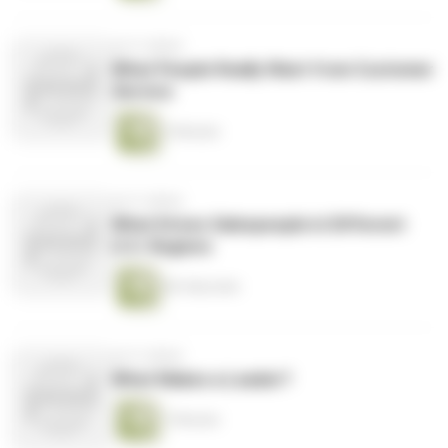
vor 9 Jahren
What People Really Want from Customer
Service
3 Minuten
vor 9 Jahren
What Drives Salespeople in Different
U.S. Regions
84 Sekunden
vor 9 Jahren
What Makes a Leader?
7 Minuten