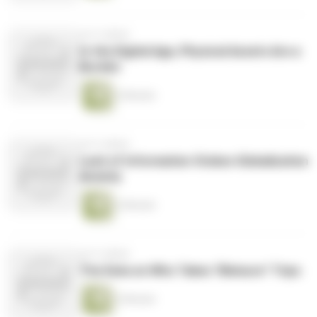
vor 9 Jahren
In the Digital Age, Physical Assets Are a
Burden
2 Minuten
vor 9 Jahren
Lack of Information Stokes Globalization
Anxiety
2 Minuten
vor 9 Jahren
The Data on Who Takes "Bleisure" Trips
2 Minuten