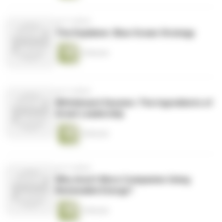
vor 9 Jahren
The Explainer: Blue Ocean Strategy
2 Minuten
vor 9 Jahren
Whiteboard Session: The Ingredients of
Great Leadership
4 Minuten
vor 9 Jahren
Why Aren't More Companies Using
Renewable Energy?
2 Minuten