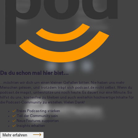
Podcast-Events
Podcast-Push
Registrierung
Podcast-Werbung
Anmeldung
Podcast-Agentur
Podcast-Produktion
podcast.de ~ 2004-2026