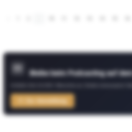
‹
1
2
...
10
11
12
13
14
15
16
Bleibe beim Podcasting auf de
Schließe Dich 26.000+ Menschen an. Erhalte interessante Fak
Zur Anmeldung