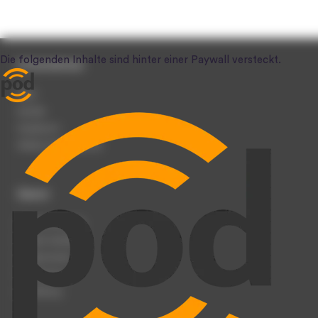
Unternehmen
Team
Karriere
Impressum
Werben auf podcast.de
Dienst
Podcast anmelden
Podcast hochladen
Podcast-Events
Registrierung
Anmeldung