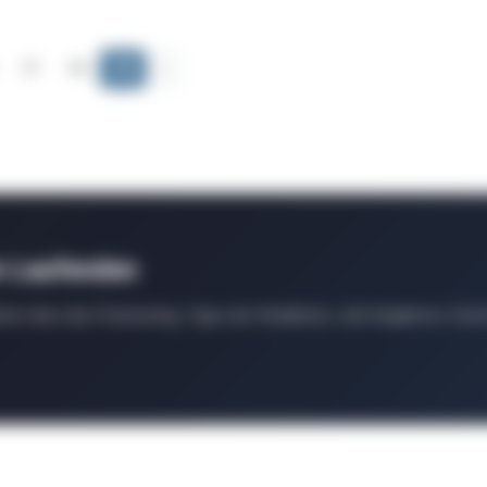
17
18
19
›
m Laufenden
ten über das Podcasting, Tipps der Redaktion, Job-Angebote, Even