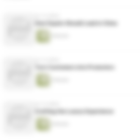
vor 14 Jahren
How Expats Should Lead in China
4 Minuten
vor 14 Jahren
Turn Customers into Promoters
3 Minuten
vor 14 Jahren
Crafting the Luxury Experience
6 Minuten