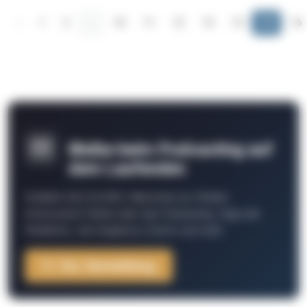
‹
1
2
...
10
11
12
13
14
15
16
Bleibe beim Podcasting auf
dem Laufenden
Schließe Dich 26.000+ Menschen an. Erhalte
interessante Fakten über das Podcasting, Tipps der
Redaktion, Job-Angebote, Events und mehr.
Zur Anmeldung