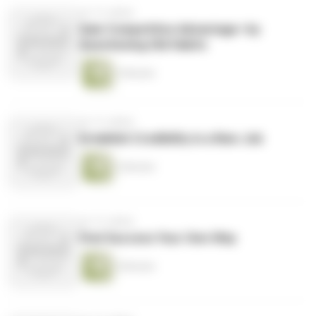
vor 13 Jahren
Gain Competitive Advantage—by
Questioning Old Habits
3 Minuten
vor 13 Jahren
Establish Credibility in a New Job
2 Minuten
vor 13 Jahren
Find Success Your Own Way
5 Minuten