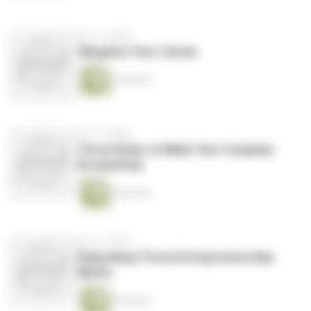
vor 13 Jahren
Slingshot Your Career
2 Minuten
vor 13 Jahren
Three Rules to Make Your Company
Exceptional
5 Minuten
vor 13 Jahren
Debunking Three Entrepreneurship
Myths
5 Minuten