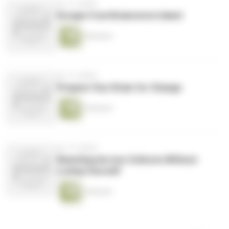
vor 13 Jahren
Escape from Brainstorm Island
6 Minuten
vor 13 Jahren
Prepare Your Brain for Change
3 Minuten
vor 13 Jahren
Reaching Across Cultures Without
Losing Yourself
5 Minuten