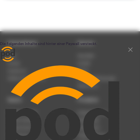
Unternehmen
Service
Team
Newsletter
Karriere
Kontakt
Impressum
Presse
Werben auf podcast.de
Nutzungsbedingungen
Datenschutz
Dienst
Produkte
Podcast anmelden
Podcast-Beratung
Podcast hochladen
Podcast-Jobs
Podcast-Events
Podcast-Push
Registrierung
Podcast-Werbung