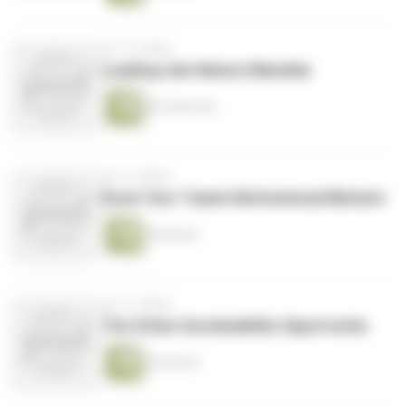
vor 13 Jahren
Leading Like Nelson Mandela
85 Sekunden
vor 13 Jahren
Know Your Team's Motivational Mindset
4 Minuten
vor 13 Jahren
The Urban Sustainability Opportunity
6 Minuten