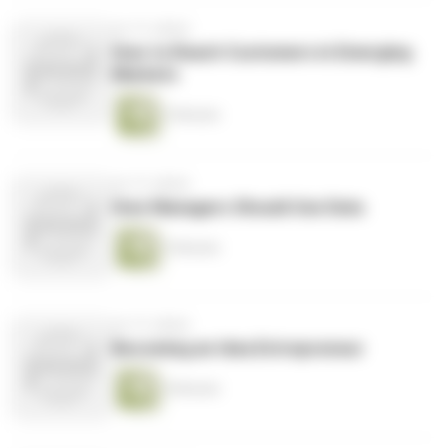
vor 13 Jahren
How to Reach Customers in Emerging
Markets
3 Minuten
vor 13 Jahren
How Managers Should Use Data
3 Minuten
vor 13 Jahren
Becoming an Idea Entrepreneur
4 Minuten