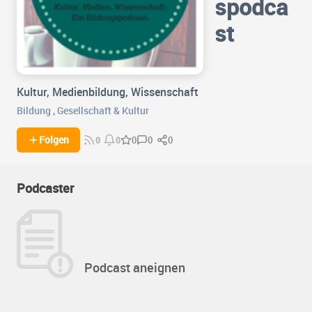
spodca
st
Kultur, Medienbildung, Wissenschaft
Bildung
,
Gesellschaft & Kultur
0
0
Folgen
0
0
0
Podcaster
Podcast aneignen