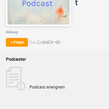
t
Bildung
0
0
Folgen
0
0
0
Podcaster
Podcast aneignen