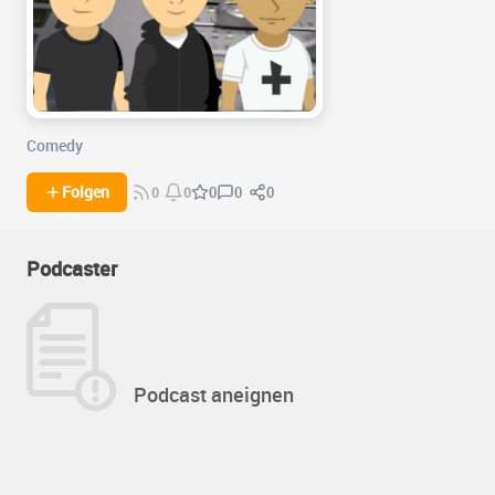
Comedy
0
0
Folgen
0
0
0
Podcaster
Podcast aneignen