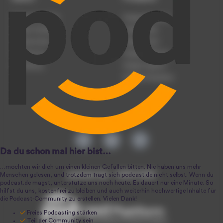
Podcast anmelden
Podcast-Beratung
Podcast hochladen
Podcast-Jobs
Podcast-Events
Podcast-Push
Registrierung
Podcast-Werbung
Anmeldung
Podcast-Agentur
Podcast-Produktion
podcast.de ~ 2004-2026