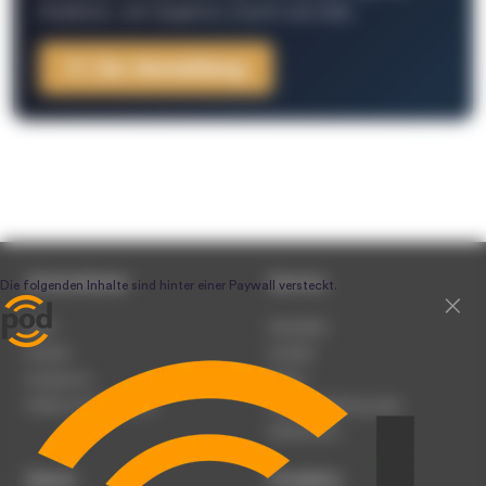
Redaktion, Job-Angebote, Events und mehr.
Zur Anmeldung
Unternehmen
Service
Team
Newsletter
Karriere
Kontakt
Impressum
Presse
Werben auf podcast.de
Nutzungsbedingungen
Datenschutz
Dienst
Produkte