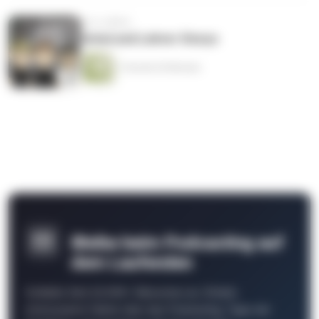
vor 6 Jahren
Schul und Lehrer Storys
1 Stunde 20 Minuten
Bleibe beim Podcasting auf
dem Laufenden
Schließe Dich 26.000+ Menschen an. Erhalte
interessante Fakten über das Podcasting, Tipps der